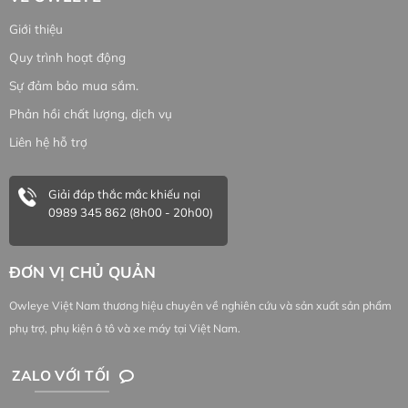
Giới thiệu
Quy trình hoạt động
Sự đảm bảo mua sắm.
Phản hồi chất lượng, dịch vụ
Liên hệ hỗ trợ
Giải đáp thắc mắc khiếu nại
0989 345 862 (8h00 - 20h00)
ĐƠN VỊ CHỦ QUẢN
Owleye Việt Nam thương hiệu chuyên về nghiên cứu và sản xuất sản phẩm
phụ trợ, phụ kiện ô tô và xe máy tại Việt Nam.
ZALO VỚI TỐI