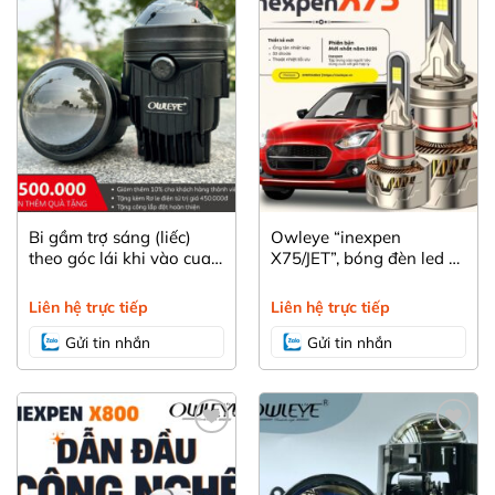
Yêu
Yêu
thích
thích
Bi gầm trợ sáng (liếc)
Owleye “inexpen
theo góc lái khi vào cua
X75/JET”, bóng đèn led ô
inexpen XS350, lái xe an
tô xe máy với thiết kế
toàn hơn với ba màu
khác biệt
Liên hệ trực tiếp
Liên hệ trực tiếp
nhiệt
Gửi tin nhắn
Gửi tin nhắn
Yêu
Yêu
thích
thích