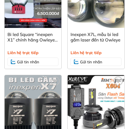
Bi led Square “inexpen
Inexpen X7L, mẫu bi led
X1” chính hãng Owleye
gầm laser đến từ Owleye
dành cho nhiều dòng xe
như Vf3, MG, Santafe hay
Liên hệ trực tiếp
Liên hệ trực tiếp
Fortune
Gửi tin nhắn
Gửi tin nhắn
Yêu
Yêu
thích
thích