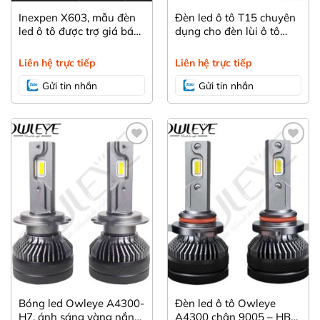
Inexpen X603, mẫu đèn
Đèn led ô tô T15 chuyên
led ô tô được trợ giá bán
dụng cho đèn lùi ô tô
lẻ của Owleye
chính hãng Owleye.
Liên hệ trực tiếp
Liên hệ trực tiếp
Gửi tin nhắn
Gửi tin nhắn
Yêu
Yêu
thích
thích
Bóng led Owleye A4300-
Đèn led ô tô Owleye
H7, ánh sáng vàng nắng
A4300 chân 9005 – HB3,