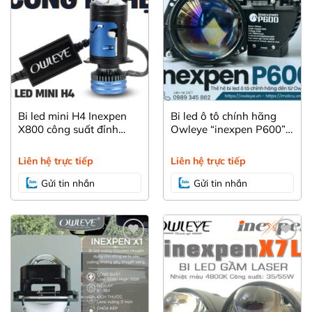
Bi led mini H4 Inexpen
Bi led ô tô chính hãng
X800 công suất đỉnh
Owleye “inexpen P600”
85/65W công nghệ mới
new 2025 với chất lượng
trợ pha laser
ánh sáng vượt trội
Liên hệ trực tiếp
Liên hệ trực tiếp
Gửi tin nhắn
Gửi tin nhắn
Yêu
Yêu
thích
thích