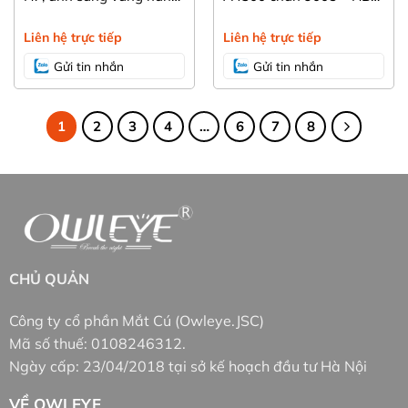
4300K hỗ trợ đi mưa
ánh sáng vàng 4300K
bám đường, hỗ trợ đi
Liên hệ trực tiếp
Liên hệ trực tiếp
mưa
Gửi tin nhắn
Gửi tin nhắn
1
2
3
4
…
6
7
8
CHỦ QUẢN
Công ty cổ phần Mắt Cú (Owleye.JSC)
Mã số thuế: 0108246312.
Ngày cấp: 23/04/2018 tại sở kế hoạch đầu tư Hà Nội
VỀ OWLEYE