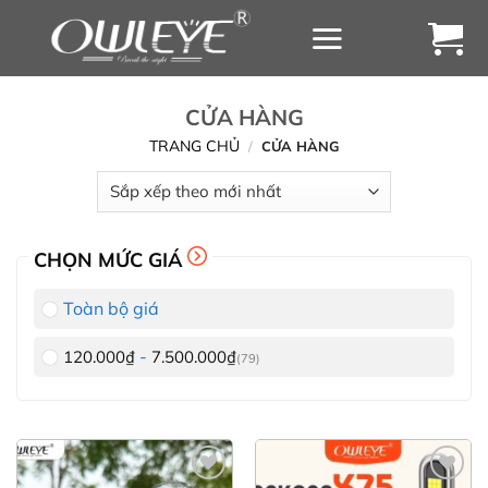
Chuyển
đến
nội
dung
CỬA HÀNG
TRANG CHỦ
/
CỬA HÀNG
CHỌN MỨC GIÁ
Toàn bộ giá
-
120.000
₫
7.500.000
₫
(79)