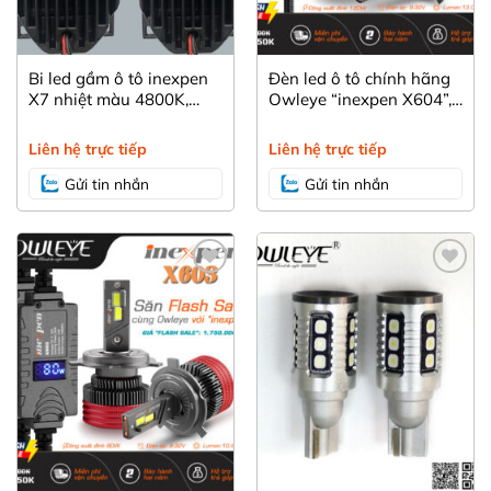
Bi led gầm ô tô inexpen
Đèn led ô tô chính hãng
X7 nhiệt màu 4800K,
Owleye “inexpen X604”,
công suất cao hạn chế
dòng sản phẩm hiệu suất
gây chói mắt.
cao “giá hợp lý” cho
Liên hệ trực tiếp
Liên hệ trực tiếp
người sử dụng
Gửi tin nhắn
Gửi tin nhắn
Yêu
Yêu
thích
thích