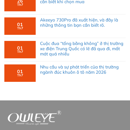
26
cần biết khi chọn mua
Th7
Akeeyo 730Pro đã xuất hiện, và đây là
01
những thông tin bạn cần biết rõ.
Th7
Cuộc đua “tổng bằng không” ở thị trường
01
xe điện Trung Quốc có lẽ đã qua đi, mất
Th7
mát quá nhiều
Nhu cầu và sự phát triển của thị trường
01
ngành đúc khuôn ô tô năm 2026
Th7
Nên chọn Owleye A4300 hay Owleye
A488?
Trong suốt quá trình lắp đặt các dòng sản phẩm
đèn led ô tô đội ngũ Owleye nhận thấy một xu
hướng tiêu dùng khá đặc biệt đó chính là “khách