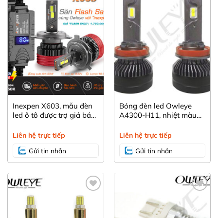
Yêu
Yêu
thích
thích
Inexpen X603, mẫu đèn
Bóng đèn led Owleye
led ô tô được trợ giá bán
A4300-H11, nhiệt màu
lẻ của Owleye
vàng nắng bám mọi địa
hình.
Liên hệ trực tiếp
Liên hệ trực tiếp
Gửi tin nhắn
Gửi tin nhắn
Yêu
Yêu
Thông số kỹ thuật Owleye A4300.
thích
thích
Phiên bản: Owleye A4300