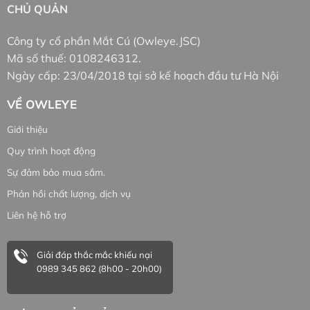
hàng thường có yêu cầu thay thế ánh sáng trắng
CHỦ QUẢN
với hai mong muốn: nhìn xe sang hơn và sáng hơn”.
Công ty cổ phần Mắt Cú (Owleye.JSC)
Người dùng thường bỏ qua tính hữu dụng đặc trưng
Mã số thuế: 0108246312.
cho một chức năng cụ thể.
Ngày cấp: 23/04/2018 tại sở kế hoạch đầu tư Hà Nội
Với Owleye A488, khẳng định rằng đây là mẫu
VỀ OWLEYE
bóng đèn led ổn định nhất với thiết kế nhỏ gọn lắp
đặt phù hợp cho mọi dòng xe. Công suất tiêu thụ
Giới thiệu
thấp do được sản xuất bằng led chip hàng hiệu của
Quy trình hoạt động
GXP, gom sáng chiếu xa chấp tất mọi đối thủ trên
Sự đảm bảo mua sắm.
thị trường. Nhưng ánh sáng trắng cũng có mặt hạn
Phản hồi chất lượng, dịch vụ
chế của nó…
Liên hệ hỗ trợ
Với ánh sáng 6500K màu nhiệt trắng khi lái xe
trong điều kiện thời tiết có mưa thì tất cả các mẫu
Giải đáp thắc mắc khiếu nại
bóng led ô tô trên thị trường đều không bám đường,
0989 345 862 (8h00 - 20h00)
do nền đường lúc này bị che lấp bởi nước mưa và
chuyển sang màu sẫm, ánh sáng khó phản xạ trở lại