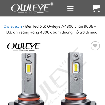
Chuyển
đến
nội
dung
Owleye.vn
-
Đèn led ô tô Owleye A4300 chân 9005 –
HB3, ánh sáng vàng 4300K bám đường, hỗ trợ đi mưa
Yêu
thích