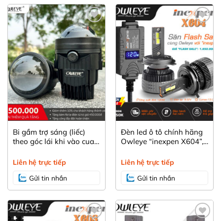
Yêu
Yêu
thích
thích
Bi gầm trợ sáng (liếc)
Đèn led ô tô chính hãng
theo góc lái khi vào cua
Owleye “inexpen X604”,
inexpen XS350, lái xe an
dòng sản phẩm hiệu suất
toàn hơn với ba màu
cao “giá hợp lý” cho
Liên hệ trực tiếp
Liên hệ trực tiếp
nhiệt
người sử dụng
Gửi tin nhắn
Gửi tin nhắn