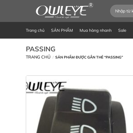
Chuyển
Tìm
đến
kiếm:
nội
dung
Trang chủ
SẢN PHẨM
Mua hàng nhanh
Sale
PASSING
TRANG CHỦ
/
SẢN PHẨM ĐƯỢC GẮN THẺ “PASSING”
Yêu
thích