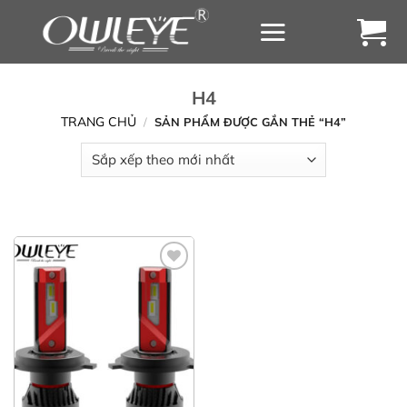
Chuyển
đến
nội
dung
H4
TRANG CHỦ
/
SẢN PHẨM ĐƯỢC GẮN THẺ “H4”
Yêu
thích