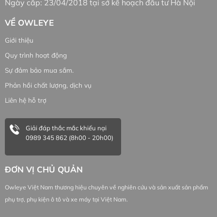
Ngày cấp: 23/04/2018 tại sở kế hoạch đầu tư Hà Nội
VỀ OWLEYE
Giới thiệu
Quy trình hoạt động
Sự đảm bảo mua sắm.
Phản hồi chất lượng, dịch vụ
Liên hệ hỗ trợ
Giải đáp thắc mắc khiếu nại
0989 345 862 (8h00 - 20h00)
ĐƠN VỊ CHỦ QUẢN
Owleye Việt Nam thương hiệu chuyên về nghiên cứu và sản xuất sản phẩm
phụ trợ, phụ kiện ô tô và xe máy tại Việt Nam.