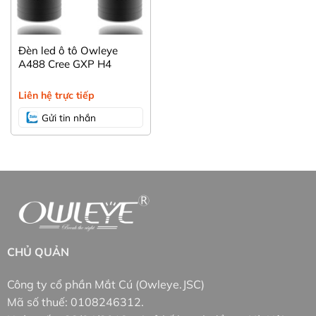
Đèn led ô tô Owleye
A488 Cree GXP H4
Liên hệ trực tiếp
Gửi tin nhắn
CHỦ QUẢN
Công ty cổ phần Mắt Cú (Owleye.JSC)
Mã số thuế: 0108246312.