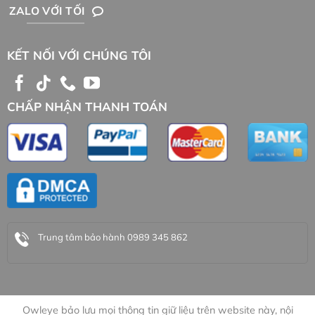
ZALO VỚI TỐI
KẾT NỐI VỚI CHÚNG TÔI
CHẤP NHẬN THANH TOÁN
Trung tâm bảo hành 0989 345 862
Owleye bảo lưu mọi thông tin giữ liệu trên website này, nội