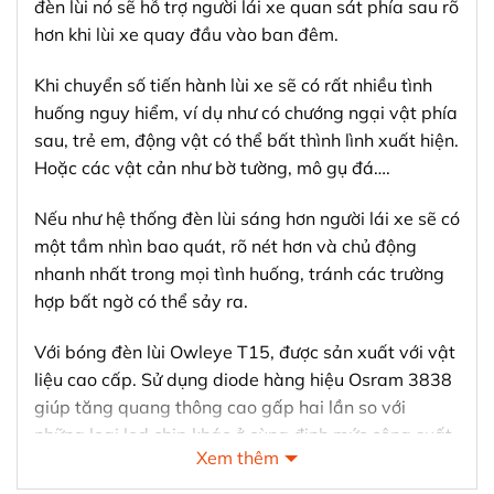
đèn lùi nó sẽ hỗ trợ người lái xe quan sát phía sau rõ
hơn khi lùi xe quay đầu vào ban đêm.
Khi chuyển số tiến hành lùi xe sẽ có rất nhiều tình
huống nguy hiểm, ví dụ như có chướng ngại vật phía
sau, trẻ em, động vật có thể bất thình lình xuất hiện.
Hoặc các vật cản như bờ tường, mô gụ đá….
Nếu như hệ thống đèn lùi sáng hơn người lái xe sẽ có
một tầm nhìn bao quát, rõ nét hơn và chủ động
nhanh nhất trong mọi tình huống, tránh các trường
hợp bất ngờ có thể sảy ra.
Với bóng đèn lùi Owleye T15, được sản xuất với vật
liệu cao cấp. Sử dụng diode hàng hiệu Osram 3838
giúp tăng quang thông cao gấp hai lần so với
những loại led chip khác ở cùng định mức công suất.
Xem thêm
Hoạt động bền bỉ hơn, tuổi thọ cao và không xuống
màu nhanh như các dòng sản phẩm giá rẻ. Toàn bộ