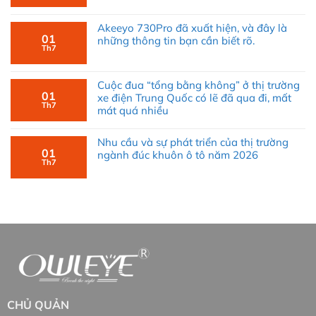
Khách hàng có thể điền thông tin theo form phía
Akeeyo 730Pro đã xuất hiện, và đây là
dưới
Owleye
sẽ liên hệ lại cho quý khách trong thời
01
những thông tin bạn cần biết rõ.
gian sớm nhất.
Th7
Cuộc đua “tổng bằng không” ở thị trường
01
xe điện Trung Quốc có lẽ đã qua đi, mất
Th7
mát quá nhiều
Nhu cầu và sự phát triển của thị trường
01
ngành đúc khuôn ô tô năm 2026
Th7
CHỦ QUẢN