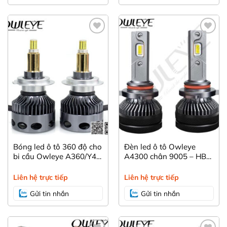
Yêu
Yêu
thích
thích
Đèn led T15- chuyên dụng cho đèn lùi
Bóng led ô tô 360 độ cho
Đèn led ô tô Owleye
bi cầu Owleye A360/Y4
A4300 chân 9005 – HB3,
4500K – H7.
ánh sáng vàng 4300K
bám đường, hỗ trợ đi
Liên hệ trực tiếp
Liên hệ trực tiếp
mưa
Gửi tin nhắn
Gửi tin nhắn