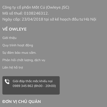
Công ty cổ phần Mắt Cú (Owleye.JSC)
Mã số thuế: 0108246312.
Ngày cấp: 23/04/2018 tại sở kế hoạch đầu tư Hà Nội
VỀ OWLEYE
Giới thiệu
Quy trình hoạt động
Sự đảm bảo mua sắm.
Phản hồi chất lượng, dịch vụ
Liên hệ hỗ trợ
Giải đáp thắc mắc khiếu nại
0989 345 862 (8h00 - 20h00)
ĐƠN VỊ CHỦ QUẢN