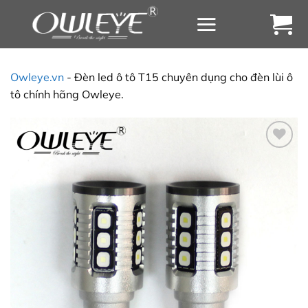
Chuyển
đến
nội
dung
Owleye.vn
-
Đèn led ô tô T15 chuyên dụng cho đèn lùi ô
tô chính hãng Owleye.
Yêu
thích