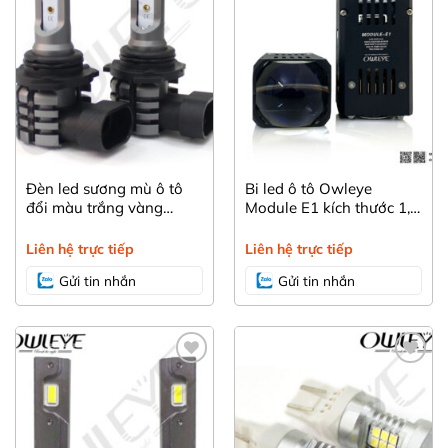
Đèn led sương mù ô tô
Bi led ô tô Owleye
đổi màu trắng vàng
Module E1 kích thước 1,8
Owleye A412 – HB4
inch chuyên dụng cho
-9006
mẫu xe choá nhỏ
Liên hệ trực tiếp
Liên hệ trực tiếp
Gửi tin nhắn
Gửi tin nhắn
Yêu
Yêu
thích
thích