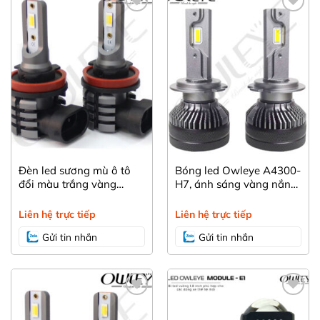
Yêu
Yêu
thích
thích
Đèn led sương mù ô tô
Bóng led Owleye A4300-
đổi màu trắng vàng
H7, ánh sáng vàng nắng
Owleye A412 –
4300K hỗ trợ đi mưa
H8/H9/H11/H16
Liên hệ trực tiếp
Liên hệ trực tiếp
Gửi tin nhắn
Gửi tin nhắn
Yêu
Yêu
thích
thích