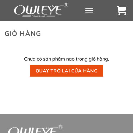
Chuyển
đến
nội
dung
GIỎ HÀNG
Chưa có sản phẩm nào trong giỏ hàng.
QUAY TRỞ LẠI CỬA HÀNG