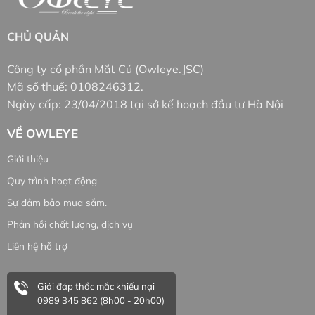
CHỦ QUẢN
Công ty cổ phần Mắt Cú (Owleye.JSC)
Mã số thuế: 0108246312.
Ngày cấp: 23/04/2018 tại sở kế hoạch đầu tư Hà Nội
VỀ OWLEYE
Giới thiệu
Quy trình hoạt động
Sự đảm bảo mua sắm.
Phản hồi chất lượng, dịch vụ
Liên hệ hỗ trợ
Giải đáp thắc mắc khiếu nại
0989 345 862 (8h00 - 20h00)