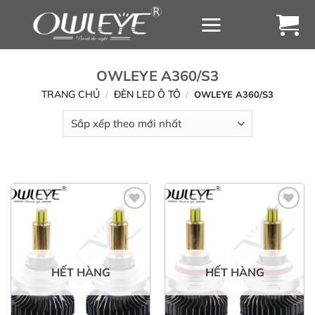
Chuyển
đến
nội
dung
OWLEYE A360/S3
TRANG CHỦ
ĐÈN LED Ô TÔ
/
/
OWLEYE A360/S3
Yêu
Yêu
thích
thích
HẾT HÀNG
HẾT HÀNG