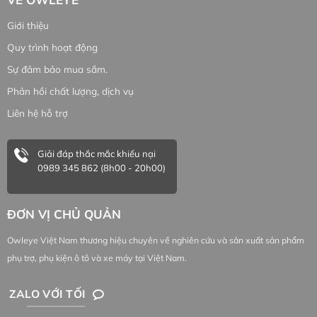
Giới thiệu
Quy trình hoạt động
Sự đảm bảo mua sắm.
Phản hồi chất lượng, dịch vụ
Liên hệ hỗ trợ
Giải đáp thắc mắc khiếu nại
0989 345 862 (8h00 - 20h00)
ĐƠN VỊ CHỦ QUẢN
Owleye Việt Nam thương hiệu chuyên về nghiên cứu và sản xuất sản phẩm
phụ trợ, phụ kiện ô tô và xe máy tại Việt Nam.
ZALO VỚI TỐI