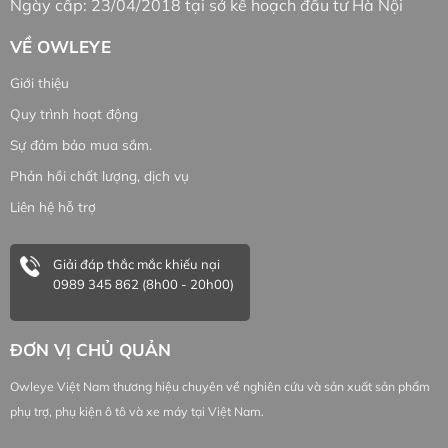
Ngày cấp: 23/04/2018 tại sở kế hoạch đầu tư Hà Nội
VỀ OWLEYE
Giới thiệu
Quy trình hoạt động
Sự đảm bảo mua sắm.
Phản hồi chất lượng, dịch vụ
Liên hệ hỗ trợ
Giải đáp thắc mắc khiếu nại
0989 345 862 (8h00 - 20h00)
ĐƠN VỊ CHỦ QUẢN
Owleye Việt Nam thương hiệu chuyên về nghiên cứu và sản xuất sản phẩm
phụ trợ, phụ kiện ô tô và xe máy tại Việt Nam.