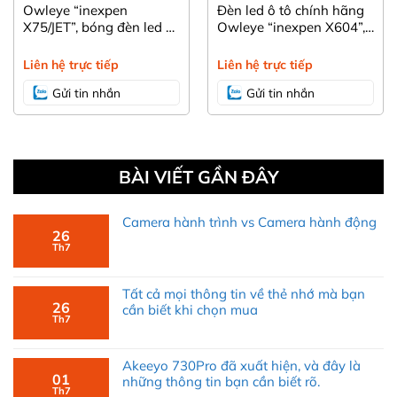
Owleye “inexpen
Đèn led ô tô chính hãng
X75/JET”, bóng đèn led ô
Owleye “inexpen X604”,
tô xe máy với thiết kế
dòng sản phẩm hiệu suất
khác biệt
cao “giá hợp lý” cho
Liên hệ trực tiếp
Liên hệ trực tiếp
người sử dụng
Gửi tin nhắn
Gửi tin nhắn
BÀI VIẾT GẦN ĐÂY
Camera hành trình vs Camera hành động
26
Th7
Tất cả mọi thông tin về thẻ nhớ mà bạn
26
cần biết khi chọn mua
Th7
Akeeyo 730Pro đã xuất hiện, và đây là
01
những thông tin bạn cần biết rõ.
Th7