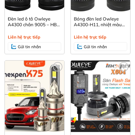
Đèn led ô tô Owleye
Bóng đèn led Owleye
A4300 chân 9005 – HB3,
A4300-H11, nhiệt màu
ánh sáng vàng 4300K
vàng nắng bám mọi địa
bám đường, hỗ trợ đi
hình.
Liên hệ trực tiếp
Liên hệ trực tiếp
mưa
Gửi tin nhắn
Gửi tin nhắn
Yêu
Yêu
thích
thích
SDFS
SDF