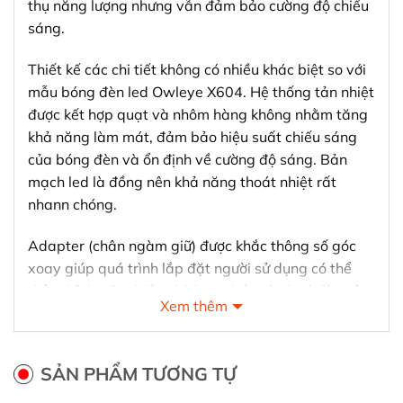
thụ năng lượng nhưng vẫn đảm bảo cường độ chiếu
sáng.
Thiết kế các chi tiết không có nhiều khác biệt so với
mẫu bóng đèn led Owleye X604. Hệ thống tản nhiệt
được kết hợp quạt và nhôm hàng không nhằm tăng
khả năng làm mát, đảm bảo hiệu suất chiếu sáng
của bóng đèn và ổn định về cường độ sáng. Bản
mạch led là đồng nên khả năng thoát nhiệt rất
nhann chóng.
Adapter (chân ngàm giữ) được khắc thông số góc
xoay giúp quá trình lắp đặt người sử dụng có thể
điều chỉnh góc chiếu phù hợp nhất với choá đèn của
Xem thêm
từng chiếc xe khác nhau. Và dây nguồn cũng được
bọc một lớp dây đai cách nhiệt.
SẢN PHẨM TƯƠNG TỰ
Khá dễ dàng khi phân biệt giữa inexpen X603 và
inexpen x604 bởi màu sắc. X604 sẽ có màu xám rất