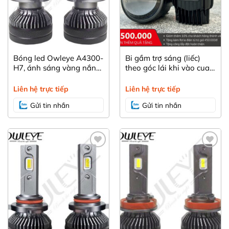
Bóng led Owleye A4300-
Bi gầm trợ sáng (liếc)
H7, ánh sáng vàng nắng
theo góc lái khi vào cua
4300K hỗ trợ đi mưa
inexpen XS350, lái xe an
toàn hơn với ba màu
Liên hệ trực tiếp
Liên hệ trực tiếp
nhiệt
Gửi tin nhắn
Gửi tin nhắn
Yêu
Yêu
thích
thích