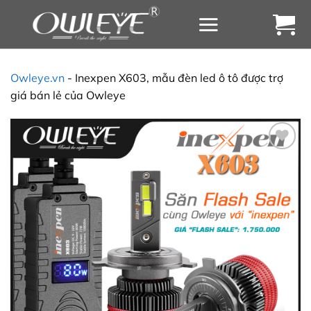
Chuyển
đến
nội
dung
Owleye.vn
-
Inexpen X603, mẫu đèn led ô tô được trợ
giá bán lẻ của Owleye
Yêu
thích