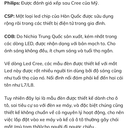
Philips:
Được đánh giá xếp sau Cree của Mỹ.
CSP:
Một loại led chip của Hàn Quốc được sửu dụng
rộng rãi trong các thiết bị điện tử trong gia đình.
COB:
Do Nichia Trung Quốc sản xuất, kém nhất trong
các dòng LED, được nhận dạng với bản mạch to. Cho
ánh sáng không đều, ít chụm sáng và tuổi thọ ngắn.
Về dòng Led Cree, các mẫu đèn được thiết kế với mắt
Led này được rất nhiều người tin dùng bởi độ sáng cũng
như tuổi thọ của nó. Nối đình nổi đám phải kể đến hai cái
tên như L7/L8.
Tuy nhiên đây lại là mẫu đèn được thiết kế dành cho ô
tô, sai tiêu cự so với đèn xe máy, và đặc biệt chúng cũng
thiết kế không chuẩn về cả nguyên lý hoạt động, cho nên
việc lắp đặt vào xe máy và kể cả ô tô thường gây chói
mắt (mù tạm thời)cho người đi ngược chiều .