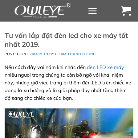
Chuyển
đến
nội
dung
Tư vấn lắp đặt đèn led cho xe máy tốt
nhất 2019.
POSTED ON
02/04/2019
BY
PHẠM THANH DUONG
Nếu cách đây vài năm khi nhắc đến
đèn LED xe máy
nhiều người trong chúng ta còn bỡ ngỡ với khái niệm
này, nhưng giờ việc trang bị thêm đèn LED trên chiếc xe
đang là xu hướng và là giải pháp duy nhất tăng thêm
độ sáng cho chiếc xe của bạn.