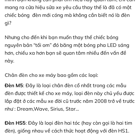
mang ra cửa hiệu sửa xe yêu cầu thay thế là đã có một
chiếc bóng đèn mới cóng mà không cần biết nó là đèn
gì?
Nhưng cho đến khi bạn muốn thay thế chiếc bóng
nguyên bản “tối om” đó băng một bóng pha LED sáng
hơn, chiếu xa hơn bạn sẽ quan tâm nhiều đến vấn đề
này.
Chân đèn cho xe máy bao gồm các loại:
Đèn M5
: Đây là loại chân đèn cổ nhất trong các mẫu
đèn được thiết kế cho xe máy, loại đèn này chủ yếu được
lắp đặt ở các mẫu xe đời cũ trước năm 2008 trở về trước
như : Dream,Wave, Sirius, Star…
Đèn HS5
: Đây là loại đèn hai tóc (hay còn gọi là hai tim
đèn), giống nhau về cách thức hoạt động với đèn HS1.