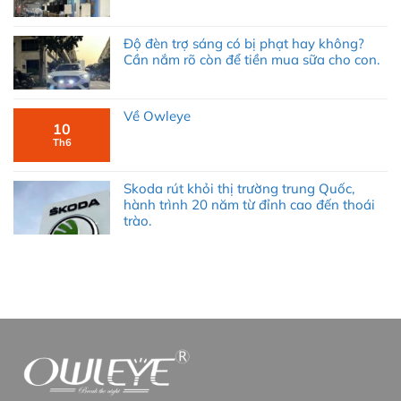
Độ đèn trợ sáng có bị phạt hay không?
Cần nắm rõ còn để tiền mua sữa cho con.
Về Owleye
10
Th6
Skoda rút khỏi thị trường trung Quốc,
hành trình 20 năm từ đỉnh cao đến thoái
trào.