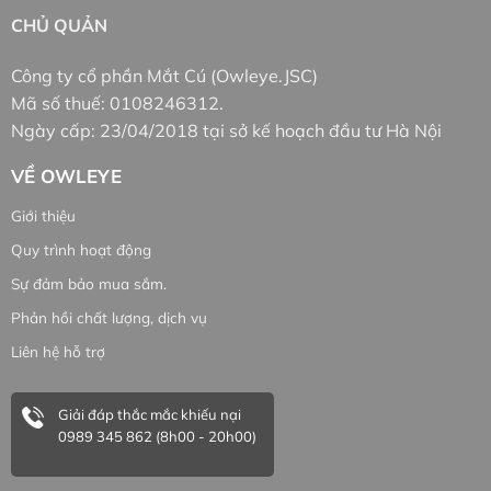
CHỦ QUẢN
Công ty cổ phần Mắt Cú (Owleye.JSC)
Mã số thuế: 0108246312.
Ngày cấp: 23/04/2018 tại sở kế hoạch đầu tư Hà Nội
VỀ OWLEYE
Giới thiệu
Quy trình hoạt động
Sự đảm bảo mua sắm.
Phản hồi chất lượng, dịch vụ
Liên hệ hỗ trợ
Giải đáp thắc mắc khiếu nại
0989 345 862 (8h00 - 20h00)