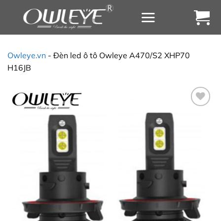
Chuyển
đến
nội
dung
Owleye.vn
-
Đèn led ô tô Owleye A470/S2 XHP70
H16JB
Yêu
thích