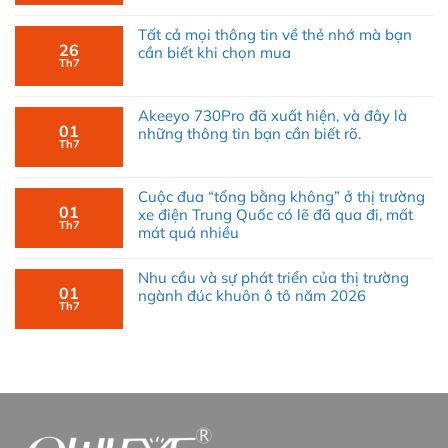
Tất cả mọi thông tin về thẻ nhớ mà bạn
26
cần biết khi chọn mua
Th7
Akeeyo 730Pro đã xuất hiện, và đây là
01
những thông tin bạn cần biết rõ.
Th7
Cuộc đua “tổng bằng không” ở thị trường
01
xe điện Trung Quốc có lẽ đã qua đi, mất
Th7
mát quá nhiều
Nhu cầu và sự phát triển của thị trường
den-led-o-to-owleye-a470-s2-xhp70-9012
01
ngành đúc khuôn ô tô năm 2026
Th7