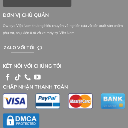
ĐƠN VỊ CHỦ QUẢN
Owleye Việt Nam thương hiệu chuyên về nghiên cứu và sản xuất sản phẩm
phụ trợ, phụ kiện ô tô và xe máy tại Việt Nam.
ZALO VỚI TỐI
KẾT NỐI VỚI CHÚNG TÔI
den-led-o-to-owleye-a470-s2-xhp70-H11
CHẤP NHẬN THANH TOÁN