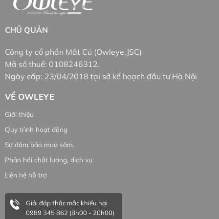
CHỦ QUẢN
Công ty cổ phần Mắt Cú (Owleye.JSC)
Mã số thuế: 0108246312.
Ngày cấp: 23/04/2018 tại sở kế hoạch đầu tư Hà Nội
VỀ OWLEYE
Giới thiệu
Quy trình hoạt động
den-led-o-to-owleye-a470-s2-xhp70-H7
Sự đảm bảo mua sắm.
Phản hồi chất lượng, dịch vụ
Liên hệ hỗ trợ
Giải đáp thắc mắc khiếu nại
0989 345 862 (8h00 - 20h00)