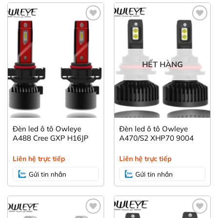
Yêu
Yêu
thích
thích
HẾT HÀNG
Đèn led ô tô Owleye
Đèn led ô tô Owleye
A488 Cree GXP H16JP
A470/S2 XHP70 9004
Đèn led Owleye A470
Liên hệ trực tiếp
Liên hệ trực tiếp
Gửi tin nhắn
Gửi tin nhắn