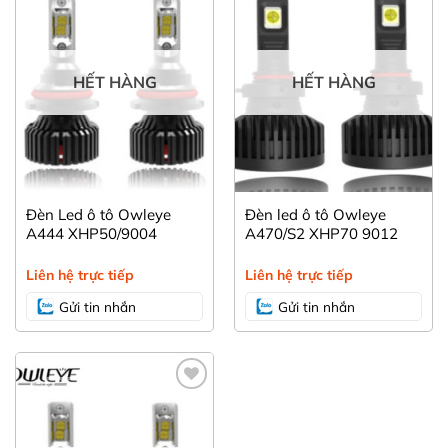
Yêu
Yêu
thích
thích
HẾT HÀNG
HẾT HÀNG
Đèn Led ô tô Owleye
Đèn led ô tô Owleye
A444 XHP50/9004
A470/S2 XHP70 9012
Liên hệ trực tiếp
Liên hệ trực tiếp
Gửi tin nhắn
Gửi tin nhắn
den-led-o-to-owleye-a470-s2-xhp70-HB3-9005
Yêu
thích