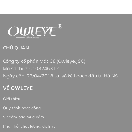
Một bộ bóng đèn xe máy phải có quang thông
(lumen) cao với LUX (quang thông hữu ích, nó tạo ra
độ chụm sáng cho chiếc bóng đèn) lớn mới đảm bảo
được khả năng chiếu sáng xa mà vẫn có thể nhìn rõ
vật cản phía trước.
Đã từng test nhiều mẫu đèn led giá rẻ trên thị
CHỦ QUẢN
trường và từ các nhà cung cấp gửi chào hàng, đội
Công ty cổ phần Mắt Cú (Owleye.JSC)
ngũ kỹ thuật đèn led Mắt Cú thấy rằng “
đa phần
Mã số thuế: 0108246312.
hiệu quả chiếu xa khá kém
“, chỉ khoảng 10 mét
Ngày cấp: 23/04/2018 tại sở kế hoạch đầu tư Hà Nội
trước đầu xe trở lại. Nếu xa hơn ánh sáng bị tỏa
khiến người điều khiển phương tiện không thể nhìn rõ
VỀ OWLEYE
được phía trước mặt trong khi người đi ngược chiều
lại bị ánh sáng soi thẳng vào mắt gây chói.
Giới thiệu
Quy trình hoạt động
Sự đảm bảo mua sắm.
Phản hồi chất lượng, dịch vụ