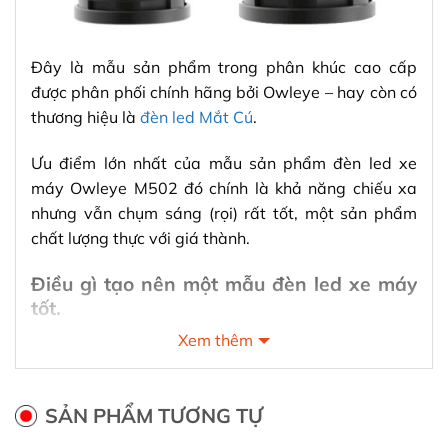
Đây là mẫu sản phẩm trong phân khúc cao cấp
được phân phối chính hãng bởi Owleye – hay còn có
thương hiệu là
đèn led Mắt Cú
.
Ưu điểm lớn nhất của mẫu sản phẩm đèn led xe
máy Owleye M502 đó chính là khả năng chiếu xa
nhưng vẫn chụm sáng (rọi) rất tốt, một sản phẩm
chất lượng thực với giá thành.
Điều gì tạo nên một mẫu đèn led xe máy
tốt.
Xem thêm
Là hãng phân phối chuyên về đèn led ô tô và xe
máy, Mắt Cú tự tin nói rằng chúng tôi có rất nhiều
kinh nghiệm thực tế trong việc sản xuất, phân phối
SẢN PHẨM TƯƠNG TỰ
và lắp đặt các dòng sản phẩm đèn led xe máy trên
thị trường.