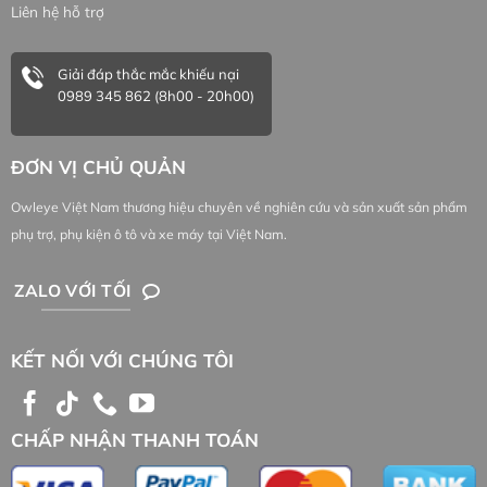
Liên hệ hỗ trợ
Giải đáp thắc mắc khiếu nại
0989 345 862 (8h00 - 20h00)
ĐƠN VỊ CHỦ QUẢN
Mẫu đèn led bi cầu mini được kiểm tra, chỉ có thể chiếu
Owleye Việt Nam thương hiệu chuyên về nghiên cứu và sản xuất sản phẩm
sáng khoảng cách 3 mét trước đầu xe.
phụ trợ, phụ kiện ô tô và xe máy tại Việt Nam.
ZALO VỚI TỐI
KẾT NỐI VỚI CHÚNG TÔI
CHẤP NHẬN THANH TOÁN