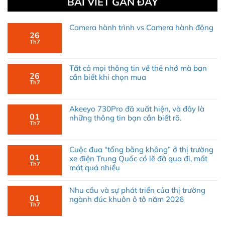
BÀI VIẾT GẦN ĐÂY
chống bụi, chống nước (IP –
Ingress Protection
),
thông số Flux (quang thông hữu ích)…
Camera hành trình vs Camera hành động
26
Việc làm này nhằm đảm bảo rằng, khi sản phẩm tới
Th7
tay khách hàng nó phải đạt được các tiêu chí tối
thiểu nhất, mang lại sự hài lòng thực tế. Có như vậy
Tất cả mọi thông tin về thẻ nhớ mà bạn
26
giá trị của sản phẩm mới làm hài lòng kể cả với
cần biết khi chọn mua
Th7
khách hàng khó tính nhất.
Akeeyo 730Pro đã xuất hiện, và đây là
Vậy điều gì tạo ra sự khác biệt giữa các bộ đèn led
01
những thông tin bạn cần biết rõ.
Th7
xe máy?
Vô vàn các mẫu đèn led xe máy khác nhau được
Cuộc đua “tổng bằng không” ở thị trường
quảng cáo và bày bán trên thị trường, chúng khác
01
xe điện Trung Quốc có lẽ đã qua đi, mất
Th7
nhau ra sao? làm thế nào chọn được một bộ sản
mát quá nhiều
phẩm ưng ý mà không “mất tiền rước bực vào
Nhu cầu và sự phát triển của thị trường
người”. Đầu tiên phải kể đến…
01
ngành đúc khuôn ô tô năm 2026
Th7
Khoảng cách chiếu xa của đèn led xe máy.