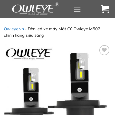
Chuyển
đến
nội
dung
Owleye.vn
-
Đèn led xe máy Mắt Cú Owleye M502
chính hãng siêu sáng