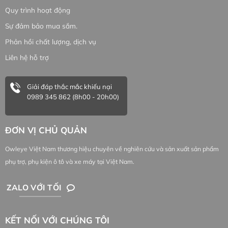
Quy trình hoạt động
Sự đảm bảo mua sắm.
Phản hồi chất lượng, dịch vụ
Liên hệ hỗ trợ
Giải đáp thắc mắc khiếu nại
0989 345 862 (8h00 - 20h00)
ĐƠN VỊ CHỦ QUẢN
Owleye Việt Nam thương hiệu chuyên về nghiên cứu và sản xuất sản phẩm
phụ trợ, phụ kiện ô tô và xe máy tại Việt Nam.
ZALO VỚI TỐI
KẾT NỐI VỚI CHÚNG TÔI