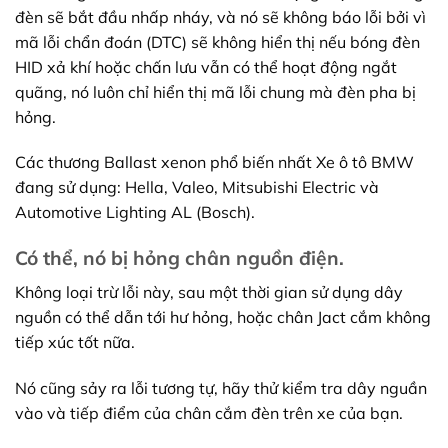
đèn sẽ bắt đầu nhấp nháy, và nó sẽ không báo lỗi bởi vì
mã lỗi chẩn đoán (DTC) sẽ không hiển thị nếu bóng đèn
HID xả khí hoặc chấn lưu vẫn có thể hoạt động ngắt
quãng, nó luôn chỉ hiển thị mã lỗi chung mà đèn pha bị
hỏng.
Các thương Ballast xenon phổ biến nhất Xe ô tô BMW
đang sử dụng: Hella, Valeo, Mitsubishi Electric và
Automotive Lighting AL (Bosch).
Có thể, nó bị hỏng chân nguồn điện.
Không loại trừ lỗi này, sau một thời gian sử dụng dây
nguồn có thể dẫn tới hư hỏng, hoặc chân Jact cắm không
tiếp xúc tốt nữa.
Nó cũng sảy ra lỗi tương tự, hãy thử kiểm tra dây nguần
vào và tiếp điểm của chân cắm đèn trên xe của bạn.