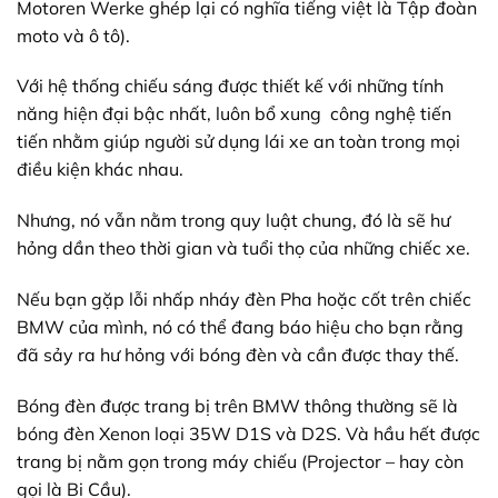
Motoren Werke ghép lại có nghĩa tiếng việt là Tập đoàn
moto và ô tô).
Với hệ thống chiếu sáng được thiết kế với những tính
năng hiện đại bậc nhất, luôn bổ xung công nghệ tiến
tiến nhằm giúp người sử dụng lái xe an toàn trong mọi
điều kiện khác nhau.
Nhưng, nó vẫn nằm trong quy luật chung, đó là sẽ hư
hỏng dần theo thời gian và tuổi thọ của những chiếc xe.
Nếu bạn gặp lỗi nhấp nháy đèn Pha hoặc cốt trên chiếc
BMW của mình, nó có thể đang báo hiệu cho bạn rằng
đã sảy ra hư hỏng với bóng đèn và cần được thay thế.
Bóng đèn được trang bị trên BMW thông thường sẽ là
bóng đèn Xenon loại 35W D1S và D2S. Và hầu hết được
trang bị nằm gọn trong máy chiếu (Projector – hay còn
gọi là Bi Cầu).