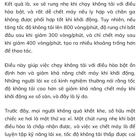
Kết quả là, xe sẽ rung nhẹ khi chạy không tải với điều
hòa bật, và rất dễ chết máy nếu ly hợp và chân ga
không được phối hợp tốt khi khởi động. Tuy nhiên, nếu
tăng tốc độ không tải lên 800 vòng/phút, độ rung chỉ bắt
đầu sau khi giảm 300 vòng/phút, và chỉ chết máy sau
khi giảm 400 vòng/phút, tạo ra nhiều khoảng trống hơn
để thao tác.
Điều này giúp việc chạy không tải với điều hòa bật ổn
định hơn và giảm khả năng chết máy khi khởi động.
Những người lái xe có kinh nghiệm thường nói rằng tốc
độ không tải cao hơn sẽ giảm khả năng chết máy khi
khởi động xe số sàn, và đây là lý do.
Trước đây, mọi người không quá khắt khe, sở hữu một
chiếc xe hơi là một thứ xa xỉ. Một chút rung nhẹ khi bật
điều hòa là chấp nhận được, và việc xe chết máy là để
luyện tập kỹ năng lái xe, tốc độ không tải thấp được coi