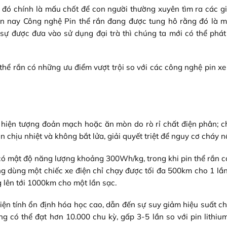
đó chính là mấu chốt để con người thường xuyên tìm ra các g
iện nay Công nghệ Pin thể rắn đang được tung hô rằng đó là 
 sự được đưa vào sử dụng đại trà thì chúng ta mới có thể phát
thể rắn có những ưu điểm vượt trội so với các công nghệ pin xe
c hiện tượng đoản mạch hoặc ăn mòn do rò rỉ chất điện phân; c
 chịu nhiệt và không bắt lửa, giải quyết triệt để nguy cơ cháy n
 có mật độ năng lượng khoảng 300Wh/kg, trong khi pin thể rắn c
dùng một chiếc xe điện chỉ chạy được tối đa 500km cho 1 lần
g lên tới 1000km cho một lần sạc.
 hiện tính ổn định hóa học cao, dẫn đến sự suy giảm hiệu suất 
g có thể đạt hơn 10.000 chu kỳ, gấp 3-5 lần so với pin lithiu