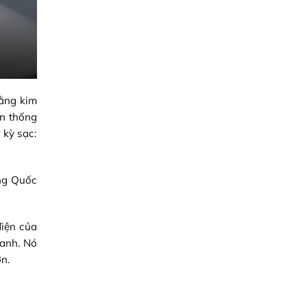
bằng kim
ền thống
 kỳ sạc:
ung Quốc
điện của
hanh. Nó
n.