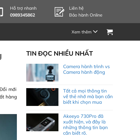
Hỗ trợ nhanh
Liên hệ
0989345862
Bảo hành Online
TIN ĐỌC NHIỀU NHẤT
g
Camera hành trình vs
Camera hành động
Đổi mới
Tất cả mọi thông tin
về thẻ nhớ mà bạn cần
uất hàng
biết khi chọn mua
Akeeyo 730Pro đã
xuất hiện, và đây là
những thông tin bạn
cần biết rõ.