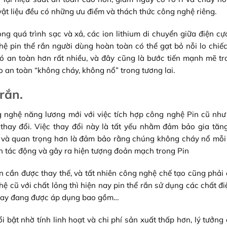
vật liệu đều có những ưu điểm và thách thức công nghệ riêng.
rong quá trình sạc và xả, các ion lithium di chuyển giữa điện c
ệ pin thể rắn người dùng hoàn toàn có thể gạt bỏ nỗi lo chiế
Nó an toàn hơn rất nhiều, và đây cũng là bước tiến mạnh mẽ t
 an toàn “không cháy, không nổ” trong tương lai.
rắn.
 nghệ năng lương mới với việc tích hợp công nghệ Pin cũ như
thay đổi. Việc thay đổi này là tất yếu nhằm đảm bảo gia tăn
n và quan trọng hơn là đảm bảo rằng chúng không cháy nổ mỗi
n tác động và gây ra hiện tượng đoản mạch trong Pin
n cần được thay thế, và tất nhiên công nghệ chế tạo cũng phải 
hệ cũ với chất lỏng thì hiện nay pin thể rắn sử dụng các chất đ
n nay đang được áp dụng bao gồm…
i bật nhờ tính linh hoạt và chi phí sản xuất thấp hơn, lý tưởng