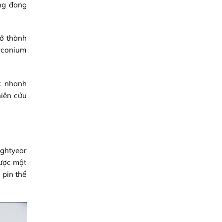
úng đang
rở thành
irconium
ạc nhanh
hiên cứu
ightyear
được một
 pin thể