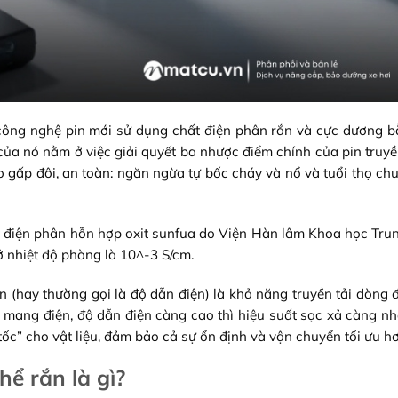
ại công nghệ pin mới sử dụng chất điện phân rắn và cực dương 
 của nó nằm ở việc giải quyết ba nhược điểm chính của pin truy
o gấp đôi, an toàn: ngăn ngừa tự bốc cháy và nổ và tuổi thọ chu
hất điện phân hỗn hợp oxit sunfua do Viện Hàn lâm Khoa học Tr
ở nhiệt độ phòng là 10^-3 S/cm.
n (hay thường gọi là độ dẫn điện) là khả năng truyền tải dòng 
 mang điện, độ dẫn điện càng cao thì hiệu suất sạc xả càng n
c” cho vật liệu, đảm bảo cả sự ổn định và vận chuyển tối ưu hơ
ể rắn là gì?