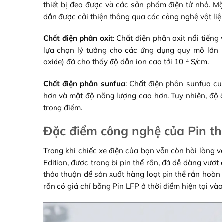
thiết bị đeo được và các sản phẩm điện tử nhỏ. M
dần được cải thiện thông qua các công nghệ vật liệ
Chất điện phân oxit
: Chất điện phân oxit nổi tiếng
lựa chọn lý tưởng cho các ứng dụng quy mô lớn n
oxide) đã cho thấy độ dẫn ion cao tới 10⁻⁴ S/cm.
Chất điện phân sunfua
: Chất điện phân sunfua cu
hơn và mật độ năng lượng cao hơn. Tuy nhiên, độ 
trọng điểm.
Đặc điểm công nghệ của Pin thể
Trong khi chiếc xe điện của bạn vẫn còn hài lòng v
Edition, được trang bị pin thể rắn, đã dễ dàng vư
thỏa thuận để sản xuất hàng loạt pin thể rắn hoàn
rắn có giá chỉ bằng Pin LFP ở thời điểm hiện tại v