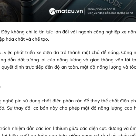
. Đây không chỉ là tin tức lớn đối với ngành công nghiệp xe nă
p hóa chất và chế tạo.
, việc phát triển xe điện đã trở thành một chủ đề nóng. Công 
đang dẫn dắt tương lai của năng lượng và giao thông vận tải t
n quyết định trực tiếp đến độ an toàn, mật độ năng lượng và tố
?
ng nghệ pin sử dụng chất điện phân rắn để thay thế chất điện p
đó. Sự thay đổi cơ bản này cho phép mật độ năng lượng cao 
 trách nhiệm dẫn các ion lithium giữa các điện cực dương và âm
 lại hiệu suất an toàn cao hơn, giảm nguy cơ rò rỉ và cháy n