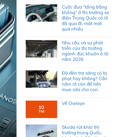
Cuộc đua “tổng bằng
không” ở thị trường xe
điện Trung Quốc có lẽ
đã qua đi, mất mát
quá nhiều
Nhu cầu và sự phát
triển của thị trường
ngành đúc khuôn ô tô
năm 2026
Độ đèn trợ sáng có bị
phạt hay không? Cần
nắm rõ còn để tiền
mua sữa cho con.
Về Owleye
10
Th6
Skoda rút khỏi thị
trường trung Quốc,