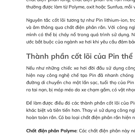
thường được làm từ Polyme, oxit hoặc Sunfua, mỗi 
Nguyên tắc cốt lõi tương tự như Pin lithium-ion, t
và âm thông qua chất điện phân rắn. Với công ngh
mình có thể bị cháy nổ trong quá trình sử dụng. 
ước bắt buộc của ngành xe hơi khi yêu cầu đảm bảo
Thành phần cốt lõi của Pin thể 
Nếu như những chiếc xe hơi đời đầu sử dụng công
hiện nay công nghệ chế tạo Pin đã nhanh chóng 
đường di chuyển cho một lần sạc, tuổi thọ của Pi
ra tai nạn, bị móp méo do xe chạm gầm, có vật nhọ
Để làm được điều đó các thành phần cốt lõi của Pi
khác biệt và tiên tiến hơn. Thay vì sử dụng công ng
hoàn toàn rắn. Có ba loại chất điện phân rắn hiệ
Chất điện phân Polyme
: Các chất điện phân này nổ