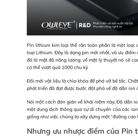
Pin lithium kim loại thể rắn toàn phần là một lo
loại Lithium. Đây là dạng pin mới nhất, và ưu điểm
đó là mật độ năng lượng: về mặt lý thuyết nó sẽ ca
có thể vượt quá 1000 chu kỳ
Đổi mới vật liệu là chìa khóa để phá vỡ bế tắc. C
phát triển đã đạt được bước đột phá về độ dẫn ion 
Nói một cách đơn giản về khái niệm này, Độ dẫn io
một dung dịch thông qua sự di chuyển của các ion
giống như việc chúng ta xây dựng một “đường cao tố
Nhưng ưu nhược điểm của Pin th