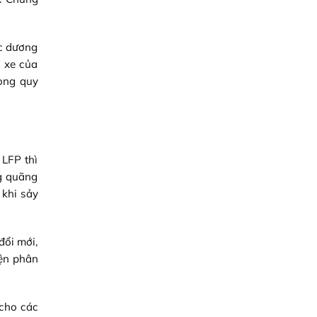
ực dương
c xe của
rong quy
 LFP thì
g quãng
 khi sảy
đổi mới,
iện phân
 cho các