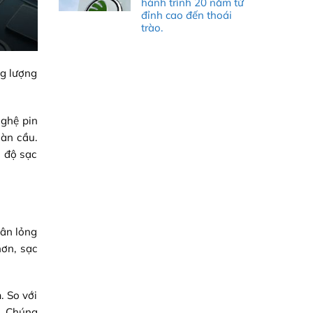
hành trình 20 năm từ
đỉnh cao đến thoái
trào.
ng lượng
nghệ pin
oàn cầu.
c độ sạc
hân lỏng
hơn, sạc
. So với
ổ. Chúng