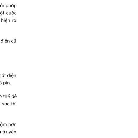
iải pháp
một cuộc
 hiện ra
 điện cũ
hất điện
ổ pin.
ó thể dễ
 sạc thì
chậm hơn
m truyền