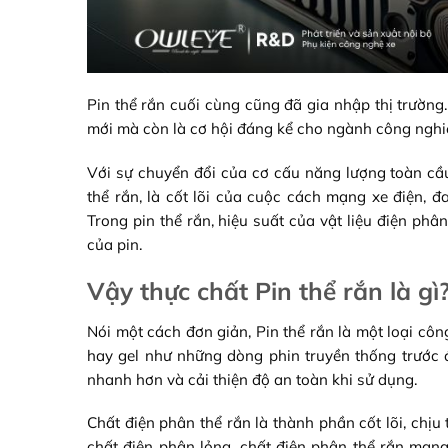
Pin thể rắn cuối cùng cũng đã gia nhập thị trường
mới mà còn là cơ hội đáng kể cho ngành công nghiệ
Với sự chuyển đổi của cơ cấu năng lượng toàn cầu
thể rắn, là cốt lõi của cuộc cách mạng xe điện, 
Trong pin thể rắn, hiệu suất của vật liệu điện phâ
của pin.
Vậy thực chất Pin thể rắn là gì
Nói một cách đơn giản, Pin thể rắn là một loại cô
hay gel như những dòng phin truyền thống trước 
nhanh hơn và cải thiện độ an toàn khi sử dụng.
Chất điện phân thể rắn là thành phần cốt lõi, chịu
chất điện phân lỏng, chất điện phân thể rắn mang