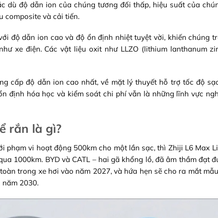
ặc dù độ dẫn ion của chúng tương đối thấp, hiệu suất của ch
u composite và cải tiến.
 với độ dẫn ion cao và độ ổn định nhiệt tuyệt vời, khiến chúng t
hư xe điện. Các vật liệu oxit như LLZO (lithium lanthanum z
ng cấp độ dẫn ion cao nhất, về mặt lý thuyết hỗ trợ tốc độ s
ổn định hóa học và kiểm soát chi phí vẫn là những lĩnh vực ng
 rắn là gì?
ới phạm vi hoạt động 500km cho một lần sạc, thì Zhiji L6 Max L
ợt qua 1000km. BYD và CATL – hai gã khổng lồ, đã âm thầm đạt 
 toàn trong xe hơi vào năm 2027, và hứa hẹn sẽ cho ra mắt mẫu
ào năm 2030.