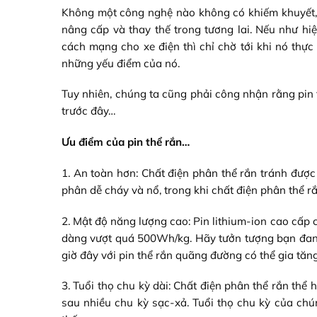
Không một công nghệ nào không có khiếm khuyết, 
nâng cấp và thay thế trong tương lai. Nếu như h
cách mạng cho xe điện thì chỉ chờ tới khi nó thực
những yếu điểm của nó.
Tuy nhiên, chúng ta cũng phải công nhận rằng pin 
trước đây…
Ưu điểm của pin thể rắn…
1. An toàn hơn: Chất điện phân thể rắn tránh đượ
phân dễ cháy và nổ, trong khi chất điện phân thể rắn
2. Mật độ năng lượng cao: Pin lithium-ion cao cấp
dàng vượt quá 500Wh/kg. Hãy tưởn tượng bạn đang 
giờ đây với pin thể rắn quãng đường có thể gia tăn
3. Tuổi thọ chu kỳ dài: Chất điện phân thể rắn thể
sau nhiều chu kỳ sạc-xả. Tuổi thọ chu kỳ của chún