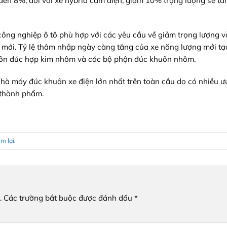
đến 8%, đối với xe hybrid cắm điện, giảm 10% trọng lượng sẽ tă
ng nghiệp ô tô phù hợp với các yêu cầu về giảm trọng lượng và
 mới. Tỷ lệ thâm nhập ngày càng tăng của xe năng lượng mới tạ
khuôn đúc hợp kim nhôm và các bộ phận đúc khuôn nhôm.
hà máy đúc khuân xe điện lớn nhất trên toàn cầu do có nhiều ưu
 thành phẩm.
em lại
.
.
Các trường bắt buộc được đánh dấu
*