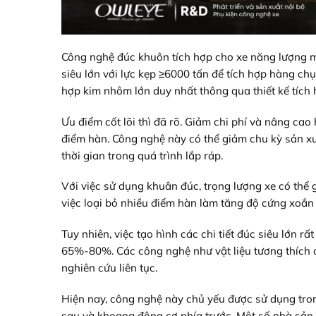
Công nghệ đúc khuôn tích hợp cho xe năng lượng m
siêu lớn với lực kẹp ≥6000 tấn để tích hợp hàng chụ
hợp kim nhôm lớn duy nhất thông qua thiết kế tích 
Ưu điểm cốt lõi thì đã rõ. Giảm chi phí và nâng cao
điểm hàn. Công nghệ này có thể giảm chu kỳ sản xuấ
thời gian trong quá trình lắp ráp.
Với việc sử dụng khuân đúc, trọng lượng xe có thể 
việc loại bỏ nhiều điểm hàn làm tăng độ cứng xoắn
Tuy nhiên, việc tạo hình các chi tiết đúc siêu lớn r
65%-80%. Các công nghệ như vật liệu tương thích 
nghiên cứu liên tục.
Hiện nay, công nghệ này chủ yếu được sử dụng tro
sau và khoang động cơ phía trước. Một số nhà sản x