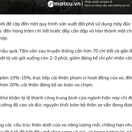
ới đề cập đến một quy trình sản xuất đột phá sử dụng máy đúc
c đến hàng trăm chi tiết trước đây cần dập và hàn thành một chi
hợp.
 hiệu quả: Tấm sàn sau truyền thống cần hơn 70 chi tiết và gần 
t từ ​​vài giờ xuống còn 2-3 phút, giảm đáng kể chi phí nhân cô
giảm 10%-15%, trực tiếp cải thiện phạm vi hoạt động của xe, đồn
 hơn 20%, cải thiện đáng kể an toàn va chạm.
ất khó khăn; tỷ lệ thành công trung bình của ngành hiện nay chỉ đ
cường độ cao và đúc nguyên khối toàn bộ thân xe vẫn đang đư
ng các cấu trúc thân dưới của xe năng lượng mới, chẳng hạn nh
uất ô tô đã bắt đầu mở rộng sang vỏ pin, và trong tương lai, n