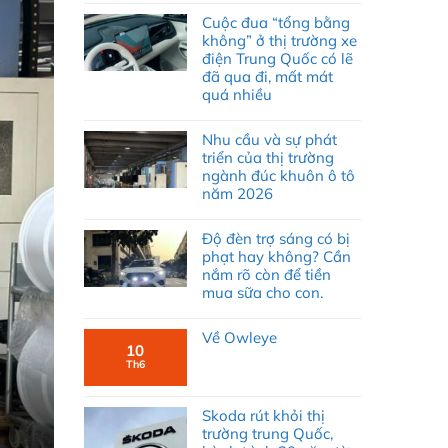
Cuộc đua “tổng bằng
không” ở thị trường xe
điện Trung Quốc có lẽ
đã qua đi, mất mát
quá nhiều
Nhu cầu và sự phát
triển của thị trường
ngành đúc khuôn ô tô
năm 2026
Độ đèn trợ sáng có bị
phạt hay không? Cần
nắm rõ còn để tiền
mua sữa cho con.
Về Owleye
10
Th6
Skoda rút khỏi thị
trường trung Quốc,