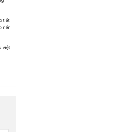
ng
 tiết
o nền
 việt