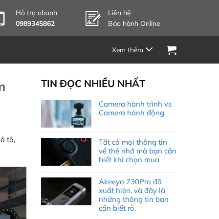
Hỗ trợ nhanh
Liên hệ
0989345862
Bảo hành Online
TIN ĐỌC NHIỀU NHẤT
m
Camera hành trình vs
Camera hành động
ô tô,
Tất cả mọi thông tin
về thẻ nhớ mà bạn cần
biết khi chọn mua
Akeeyo 730Pro đã
xuất hiện, và đây là
những thông tin bạn
cần biết rõ.