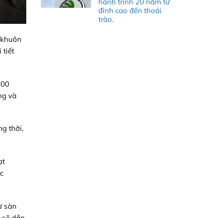
hành trình 20 năm từ
đỉnh cao đến thoái
trào.
 khuôn
 tiết
800
ng và
g thời,
ạt
ợc
ư sàn
ó sẽ dần