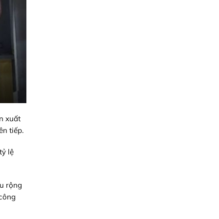
n xuất
ên tiếp.
ỷ lệ
âu rộng
 công