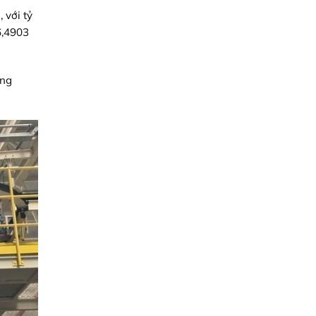
 với tỷ
6,4903
ăng