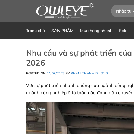
Chuyển
Tìm
đến
kiếm:
nội
dung
Trang chủ
SẢN PHẨM
Mua hàng nhanh
Sale
Nhu cầu và sự phát triển của
2026
POSTED ON
01/07/2026
BY
PHẠM THANH DUONG
Với sự phát triển nhanh chóng của ngành công nghiệ
ngành công nghiệp ô tô toàn cầu đang dần chuyển 