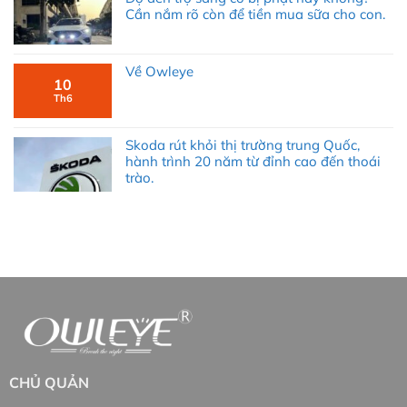
Cần nắm rõ còn để tiền mua sữa cho con.
Về Owleye
10
Th6
Skoda rút khỏi thị trường trung Quốc,
hành trình 20 năm từ đỉnh cao đến thoái
trào.
CHỦ QUẢN