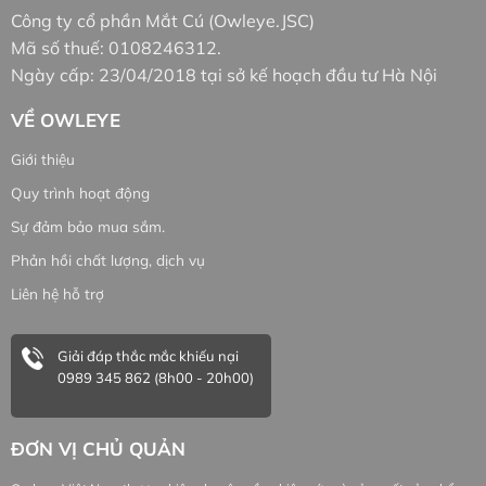
Công ty cổ phần Mắt Cú (Owleye.JSC)
Mã số thuế: 0108246312.
Ngày cấp: 23/04/2018 tại sở kế hoạch đầu tư Hà Nội
VỀ OWLEYE
Giới thiệu
Quy trình hoạt động
Sự đảm bảo mua sắm.
Phản hồi chất lượng, dịch vụ
Liên hệ hỗ trợ
Giải đáp thắc mắc khiếu nại
0989 345 862 (8h00 - 20h00)
ĐƠN VỊ CHỦ QUẢN