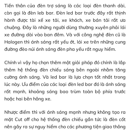
Tiền thân của đèn trợ sáng là các loại đèn thanh dài,
còn gọi là đèn leb bar. Đèn led bar trước đây rất thịnh
hành được tài xế xe tải, xe khách, xe bán tải rất ưa
chuộng. Đây là những người dùng thường xuyên phải lái
xe đường dài vào ban đêm. Và với công nghệ đèn cũ là
Halogen thì ánh sáng rất yếu ớt, lái xe trên những cung
đường đèo núi ánh sáng đèn pha yếu rất nguy hiểm.
Chính vì vậy họ chọn thêm một giải pháp đó chính là lắp
thêm hệ thống đèn chiếu sáng bên ngoài nhằm tăng
cường ánh sáng. Và led bar là lựa chọn tốt nhất trong
lúc này. Ưu điểm của các loại đèn led bar đó là ánh sáng
rất mạnh, khoảng sáng bao trùm toàn bộ phía trước
hoặc hai bên hông xe.
Nhược điểm thì với ánh sáng mạnh nhưng không tạo ra
mặt Cut off cho hệ thống đèn chiếu gần tức là đèn cốt
nên gây ra sự nguy hiểm cho các phương tiện giao thông