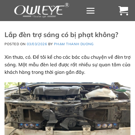
Chuyển
đến
nội
dung
Lắp đèn trợ sáng có bị phạt không?
POSTED ON
03/03/2026
BY
PHẠM THANH DUONG
Xin thưa, có. Để tôi kể cho các bác câu chuyện về đèn trợ
sáng. Một mẫu đèn led được rất nhiều sự quan tâm của
khách hàng trong thời gian gần đây.