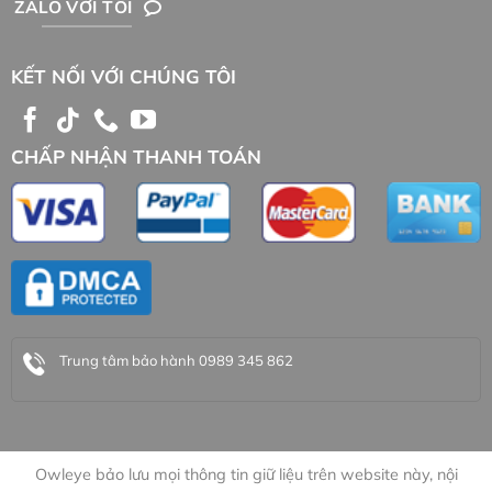
ZALO VỚI TỐI
KẾT NỐI VỚI CHÚNG TÔI
CHẤP NHẬN THANH TOÁN
Trung tâm bảo hành 0989 345 862
Owleye bảo lưu mọi thông tin giữ liệu trên website này, nội