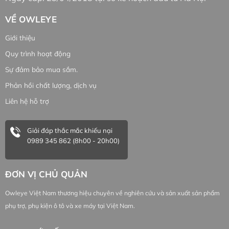
VỀ OWLEYE
Giới thiệu
Quy trình hoạt động
Sự đảm bảo mua sắm.
Phản hồi chất lượng, dịch vụ
Liên hệ hỗ trợ
Giải đáp thắc mắc khiếu nại
0989 345 862 (8h00 - 20h00)
ĐƠN VỊ CHỦ QUẢN
Owleye Việt Nam thương hiệu chuyên về nghiên cứu và sản xuất sản phẩm
phụ trợ, phụ kiện ô tô và xe máy tại Việt Nam.