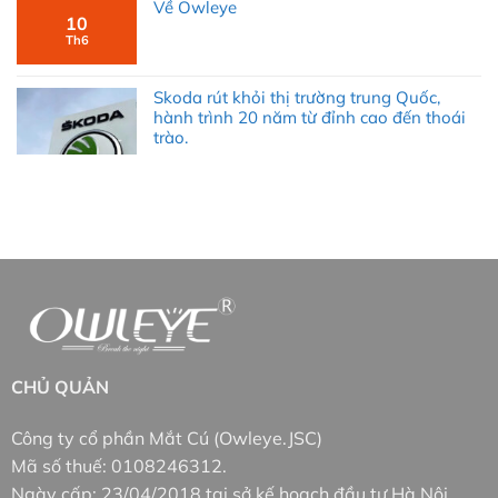
Về Owleye
10
Th6
Skoda rút khỏi thị trường trung Quốc,
hành trình 20 năm từ đỉnh cao đến thoái
trào.
CHỦ QUẢN
Công ty cổ phần Mắt Cú (Owleye.JSC)
Mã số thuế: 0108246312.
Ngày cấp: 23/04/2018 tại sở kế hoạch đầu tư Hà Nội