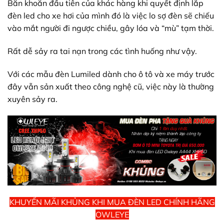
Băn khoăn đầu tiên của khác hàng khi quyết định lắp
đèn led cho xe hơi của mình đó là việc lo sợ đèn sẽ chiếu
vào mắt người đi ngược chiều, gây lóa và “mù” tạm thời.
Rất dễ sảy ra tai nạn trong các tình huống như vậy.
Với các mẫu đèn Lumiled dành cho ô tô và xe máy trước
đây vẫn sản xuất theo công nghệ cũ, việc này là thường
xuyên sảy ra.
KHUYẾN MÃI KHỦNG KHI MUA ĐÈN LED CHÍNH HÃNG
OWLEYE