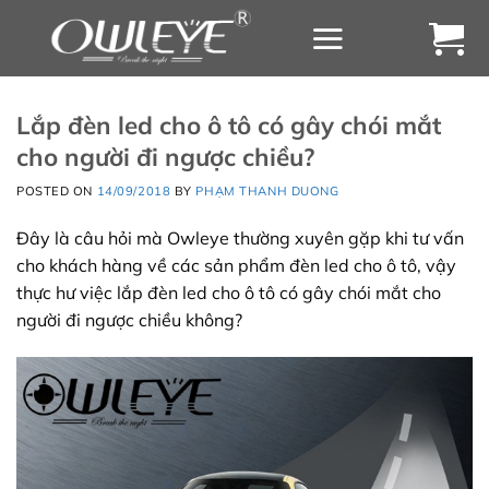
Chuyển
đến
nội
dung
Lắp đèn led cho ô tô có gây chói mắt
cho người đi ngược chiều?
POSTED ON
14/09/2018
BY
PHẠM THANH DUONG
Đây là câu hỏi mà Owleye thường xuyên gặp khi tư vấn
cho khách hàng về các sản phẩm đèn led cho ô tô, vậy
thực hư việc lắp đèn led cho ô tô có gây chói mắt cho
người đi ngược chiều không?