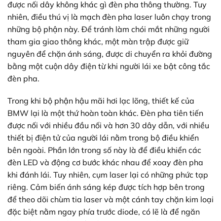
được nối dây không khác gì đèn pha thông thường. Tuy
nhiên, điều thú vị là mạch đèn pha laser luôn chạy trong
những bộ phận này. Để tránh làm chói mắt những người
tham gia giao thông khác, một màn trập được giữ
nguyên để chặn ánh sáng, được di chuyển ra khỏi đường
bằng một cuộn dây điện từ khi người lái xe bật công tắc
đèn pha.
Trong khi bộ phận hậu mãi hơi lạc lõng, thiết kế của
BMW lại là một thứ hoàn toàn khác. Đèn pha tiên tiến
được nối với nhiều đầu nối và hơn 30 dây dẫn, với nhiều
thiết bị điện tử của người lái nằm trong bộ điều khiển
bên ngoài. Phần lớn trong số này là để điều khiển các
đèn LED và động cơ bước khác nhau để xoay đèn pha
khi đánh lái. Tuy nhiên, cụm laser lại có những phức tạp
riêng. Cảm biến ánh sáng kép được tích hợp bên trong
để theo dõi chùm tia laser và một cánh tay chặn kim loại
đặc biệt nằm ngay phía trước diode, có lẽ là để ngăn