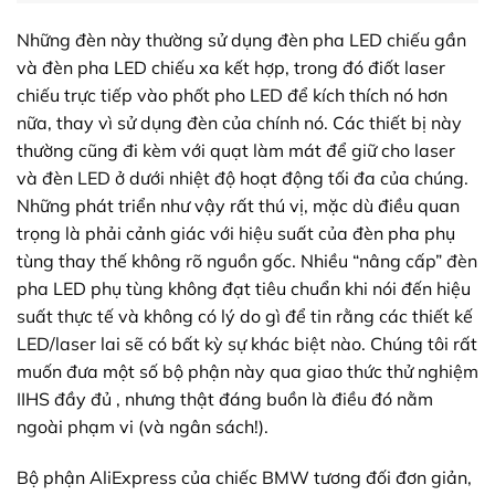
Những đèn này thường sử dụng đèn pha LED chiếu gần
và đèn pha LED chiếu xa kết hợp, trong đó điốt laser
chiếu trực tiếp vào phốt pho LED để kích thích nó hơn
nữa, thay vì sử dụng đèn của chính nó. Các thiết bị này
thường cũng đi kèm với quạt làm mát để giữ cho laser
và đèn LED ở dưới nhiệt độ hoạt động tối đa của chúng.
Những phát triển như vậy rất thú vị, mặc dù điều quan
trọng là phải cảnh giác với hiệu suất của đèn pha phụ
tùng thay thế không rõ nguồn gốc. Nhiều “nâng cấp” đèn
pha LED phụ tùng không đạt tiêu chuẩn khi nói đến hiệu
suất thực tế và không có lý do gì để tin rằng các thiết kế
LED/laser lai sẽ có bất kỳ sự khác biệt nào. Chúng tôi rất
muốn đưa một số bộ phận này qua giao thức thử nghiệm
IIHS đầy đủ , nhưng thật đáng buồn là điều đó nằm
ngoài phạm vi (và ngân sách!).
Bộ phận AliExpress của chiếc BMW tương đối đơn giản,