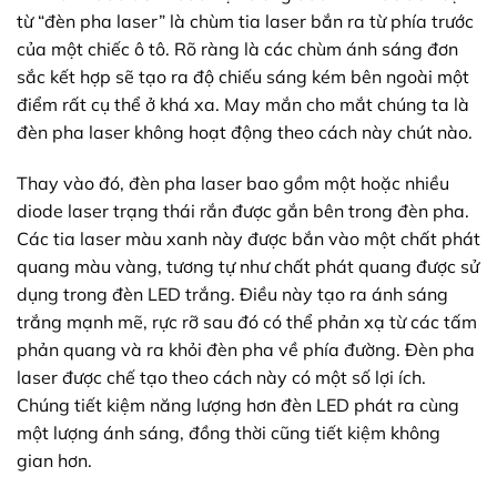
từ “đèn pha laser” là chùm tia laser bắn ra từ phía trước
của một chiếc ô tô. Rõ ràng là các chùm ánh sáng đơn
sắc kết hợp sẽ tạo ra độ chiếu sáng kém bên ngoài một
điểm rất cụ thể ở khá xa. May mắn cho mắt chúng ta là
đèn pha laser không hoạt động theo cách này chút nào.
Thay vào đó, đèn pha laser bao gồm một hoặc nhiều
diode laser trạng thái rắn được gắn bên trong đèn pha.
Các tia laser màu xanh này được bắn vào một chất phát
quang màu vàng, tương tự như chất phát quang được sử
dụng trong đèn LED trắng. Điều này tạo ra ánh sáng
trắng mạnh mẽ, rực rỡ sau đó có thể phản xạ từ các tấm
phản quang và ra khỏi đèn pha về phía đường. Đèn pha
laser được chế tạo theo cách này có một số lợi ích.
Chúng tiết kiệm năng lượng hơn đèn LED phát ra cùng
một lượng ánh sáng, đồng thời cũng tiết kiệm không
gian hơn.