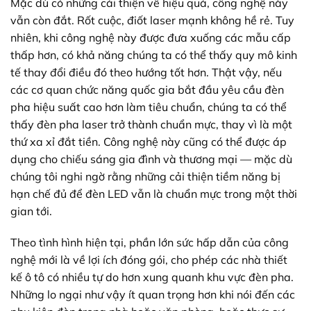
Mặc dù có những cải thiện về hiệu quả, công nghệ này
vẫn còn đắt. Rốt cuộc, điốt laser mạnh không hề rẻ. Tuy
nhiên, khi công nghệ này được đưa xuống các mẫu cấp
thấp hơn, có khả năng chúng ta có thể thấy quy mô kinh
tế thay đổi điều đó theo hướng tốt hơn. Thật vậy, nếu
các cơ quan chức năng quốc gia bắt đầu yêu cầu đèn
pha hiệu suất cao hơn làm tiêu chuẩn, chúng ta có thể
thấy đèn pha laser trở thành chuẩn mực, thay vì là một
thứ xa xỉ đắt tiền. Công nghệ này cũng có thể được áp
dụng cho chiếu sáng gia đình và thương mại — mặc dù
chúng tôi nghi ngờ rằng những cải thiện tiềm năng bị
hạn chế đủ để đèn LED vẫn là chuẩn mực trong một thời
gian tới.
Theo tình hình hiện tại, phần lớn sức hấp dẫn của công
nghệ mới là về lợi ích đóng gói, cho phép các nhà thiết
kế ô tô có nhiều tự do hơn xung quanh khu vực đèn pha.
Những lo ngại như vậy ít quan trọng hơn khi nói đến các