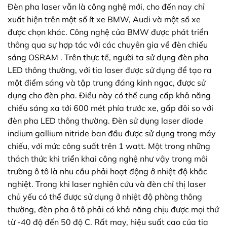
Đèn pha laser vẫn là công nghệ mới, cho đến nay chỉ
xuất hiện trên một số ít xe BMW, Audi và một số xe
được chọn khác. Công nghệ của BMW được phát triển
thông qua sự hợp tác với các chuyên gia về đèn chiếu
sáng OSRAM . Trên thực tế, người ta sử dụng đèn pha
LED thông thường, với tia laser được sử dụng để tạo ra
một điểm sáng và tập trung đáng kinh ngạc, được sử
dụng cho đèn pha. Điều này có thể cung cấp khả năng
chiếu sáng xa tới 600 mét phía trước xe, gấp đôi so với
đèn pha LED thông thường. Đèn sử dụng laser diode
indium gallium nitride ban đầu được sử dụng trong máy
chiếu, với mức công suất trên 1 watt. Một trong những
thách thức khi triển khai công nghệ như vậy trong môi
trường ô tô là nhu cầu phải hoạt động ở nhiệt độ khắc
nghiệt. Trong khi laser nghiên cứu và đèn chỉ thị laser
chủ yếu có thể được sử dụng ở nhiệt độ phòng thông
thường, đèn pha ô tô phải có khả năng chịu được mọi thứ
từ -40 độ đến 50 độ C. Rất may, hiệu suất cao của tia