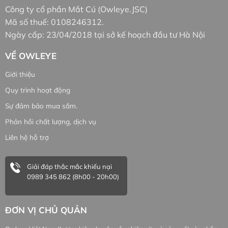
Công ty cổ phần Mắt Cú (Owleye.JSC)
Mã số thuế: 0108246312.
Ngày cấp: 23/04/2018 tại sở kế hoạch đầu tư Hà Nội
VỀ OWLEYE
Giới thiệu
Quy trình hoạt động
Sự đảm bảo mua sắm.
Phản hồi chất lượng, dịch vụ
Liên hệ hỗ trợ
Giải đáp thắc mắc khiếu nại
0989 345 862 (8h00 - 20h00)
ĐƠN VỊ CHỦ QUẢN