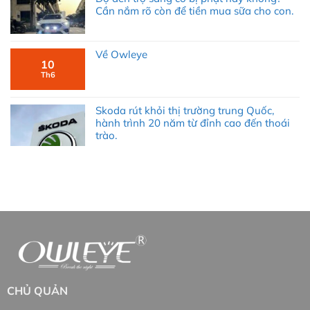
Cần nắm rõ còn để tiền mua sữa cho con.
Về Owleye
10
Th6
Skoda rút khỏi thị trường trung Quốc,
hành trình 20 năm từ đỉnh cao đến thoái
trào.
CHỦ QUẢN