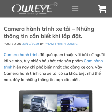
Chuyển
đến
nội
dung
Camera hành trình xe tải – Những
thông tin cần biết khi lắp đặt.
POSTED ON
23/10/2019
BY
PHẠM THANH DUONG
Camera hành trình
đã quá quen thuộc với bất cứ người
lái xe nào, tuy nhiên hầu hết các sản phẩm
Cam hành
trình
hiện nay chỉ phổ biến nhất cho dòng xe con. Vậy
Camera hành trình cho xe tải có sự khác biệt như thế
nào, đây là những thông tin bạn cần biết.