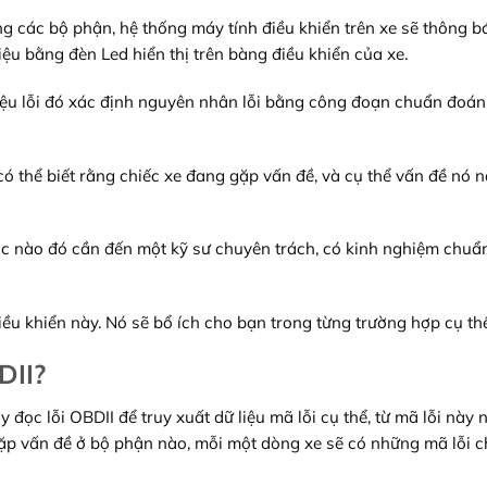
ng các bộ phận, hệ thống máy tính điều khiển trên xe sẽ thông 
u bằng đèn Led hiển thị trên bàng điều khiển của xe.
ệu lỗi đó xác định nguyên nhân lỗi bằng công đoạn chuẩn đoán 
có thể biết rằng chiếc xe đang gặp vấn đề, và cụ thể vấn đề nó 
 hóc nào đó cần đến một kỹ sư chuyên trách, có kinh nghiệm chu
iều khiển này. Nó sẽ bổ ích cho bạn trong từng trường hợp cụ thể
DII?
 đọc lỗi OBDII để truy xuất dữ liệu mã lỗi cụ thể, từ mã lỗi này 
gặp vấn đề ở bộ phận nào, mỗi một dòng xe sẽ có những mã lỗi 