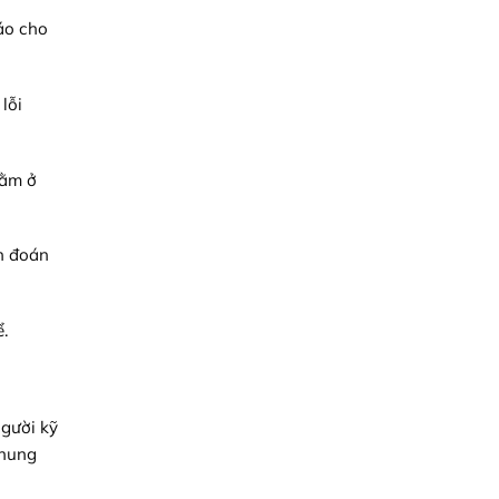
báo cho
lỗi
nằm ở
ẩn đoán
.
người kỹ
chung