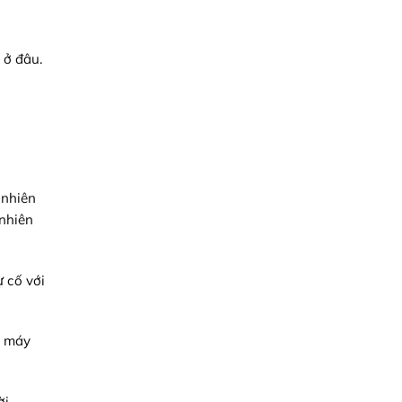
 ở đâu.
 nhiên
 nhiên
ự cố với
a máy
ời