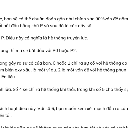
 xe, bạn sẽ có thể chuẩn đoán gần như chính xác 90%vấn đề nằm
i bắt đầu bằng chữ P và sau đó là các dãy số.
P. Điều này có nghĩa là hệ thống truyền lực.
hung thì mã sẽ bắt đầu với P0 hoặc P2.
ang gây ra sự cố của bạn. 0 hoặc 1 chỉ ra sự cố với hệ thống đo
m biến oxy xấu, là một ví dụ. 2 là một vấn đề với hệ thống phun
ên liệu.
lửa. Số 4 sẽ chỉ ra hệ thống khí thải, trong khi số 5 cho thấy s
 kích hoạt điều này. Với số 6, bạn muốn xem xét mạch đầu ra củ
n tải.
. Một lần nữa, nó sẽ không cung cấp cho bạn tất cả các câu trả l