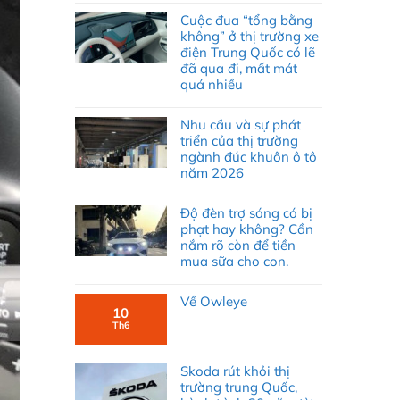
Cuộc đua “tổng bằng
không” ở thị trường xe
điện Trung Quốc có lẽ
đã qua đi, mất mát
quá nhiều
Nhu cầu và sự phát
triển của thị trường
ngành đúc khuôn ô tô
năm 2026
Độ đèn trợ sáng có bị
phạt hay không? Cần
nắm rõ còn để tiền
mua sữa cho con.
Về Owleye
10
Th6
Skoda rút khỏi thị
trường trung Quốc,