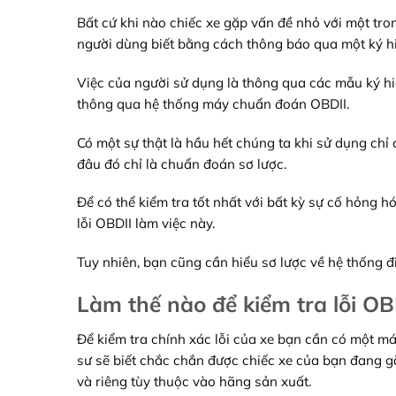
Bất cứ khi nào chiếc xe gặp vấn đề nhỏ với một tro
người dùng biết bằng cách thông báo qua một ký hiệ
Việc của người sử dụng là thông qua các mẫu ký hi
thông qua hệ thống máy chuẩn đoán OBDII.
Có một sự thật là hầu hết chúng ta khi sử dụng chỉ 
đâu đó chỉ là chuẩn đoán sơ lược.
Để có thể kiểm tra tốt nhất với bất kỳ sự cố hỏng
lỗi OBDII làm việc này.
Tuy nhiên, bạn cũng cần hiểu sơ lược về hệ thống đ
Làm thế nào để kiểm tra lỗi OB
Để kiểm tra chính xác lỗi của xe bạn cần có một máy
sư sẽ biết chắc chắn được chiếc xe của bạn đang 
và riêng tùy thuộc vào hãng sản xuất.