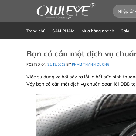
Chuyển
Tìm
đến
kiếm:
nội
dung
Trang chủ
SẢN PHẨM
Mua hàng nhanh
Sale
Bạn có cần một dịch vụ chuẩ
POSTED ON
25/12/2019
BY
PHẠM THANH DUONG
Việc sử dụng xe hơi sảy ra lỗi là hết sức bình thườn
Vậy bạn có cần một dịch vụ chuẩn đoán lỗi OBD tại