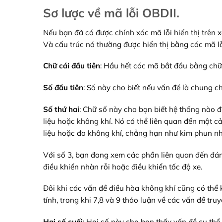
Sơ lược về mã lỗi OBDII.
Nếu bạn đã có được chính xác mã lỗi hiển thị trên
Và cấu trúc nó thường được hiển thị bằng các mã lỗ
Chữ cái đầu tiên
: Hầu hết các mã bắt đầu bằng chữ 
Số đầu tiên
: Số này cho biết nếu vấn đề là chung c
Số thứ hai
: Chữ số này cho bạn biết hệ thống nào đ
liệu hoặc không khí. Nó có thể liên quan đến một cả
liệu hoặc đo không khí, chẳng hạn như kim phun nhi
Với số 3, bạn đang xem các phần liên quan đến đánh 
điều khiển nhàn rỗi hoặc điều khiển tốc độ xe.
Đôi khi các vấn đề điều hòa không khí cũng có thể
tính, trong khi 7,8 và 9 thảo luận về các vấn đề truyề
Hai số cuối
: Hai số này cho bạn thấy vấn đề cụ thể