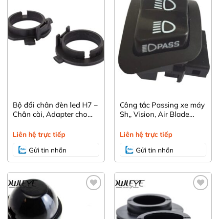
Bộ đổi chân đèn led H7 –
Công tắc Passing xe máy
Chân cài, Adapter cho
Sh,, Vision, Air Blade…
Hyundai Santafe, Sonata
(2015-2017), Kona, KIA
Liên hệ trực tiếp
Liên hệ trực tiếp
Sorento
Gửi tin nhắn
Gửi tin nhắn