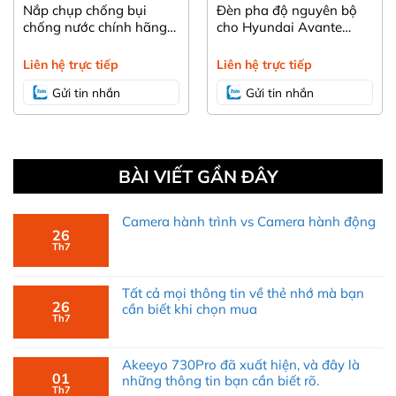
Nắp chụp chống bụi
Đèn pha độ nguyên bộ
chống nước chính hãng
cho Hyundai Avante
Hyundai i30 , KIA Soul
Facelift 2012-2015
Sorento Sportage.
Liên hệ trực tiếp
Liên hệ trực tiếp
Gửi tin nhắn
Gửi tin nhắn
BÀI VIẾT GẦN ĐÂY
Camera hành trình vs Camera hành động
26
Th7
Tất cả mọi thông tin về thẻ nhớ mà bạn
26
cần biết khi chọn mua
Th7
Akeeyo 730Pro đã xuất hiện, và đây là
01
những thông tin bạn cần biết rõ.
Th7