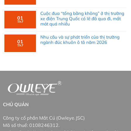
Cuộc đua “tổng bằng không” ở thị trường
01
xe điện Trung Quốc có lẽ đã qua đi, mất
Th7
mát quá nhiều
Nhu cầu và sự phát triển của thị trường
01
ngành đúc khuôn ô tô năm 2026
Th7
Thông tin về sản phẩm xin vui lòng liên hệ trực tiếp
với nhân viên chăm sóc khách hàng hoặc lỹ thuật
của Owleye để được tư vấn.
CHỦ QUẢN
Công ty cổ phần Mắt Cú (Owleye.JSC)
Mã số thuế: 0108246312.