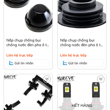
Nắp chụp chống bụi
Nắp chụp chống bụi
chống nước đèn pha ô tô
chống nước đèn pha ô tô
dùng chung DC55-
dùng chung DC95
105mm
Liên hệ trực tiếp
Liên hệ trực tiếp
Gửi tin nhắn
Gửi tin nhắn
HẾT HÀNG