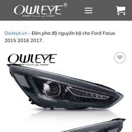
Chuyển
đến
nội
dung
Owleye.vn
-
Đèn pha độ nguyên bộ cho Ford Focus
2015 2016 2017.