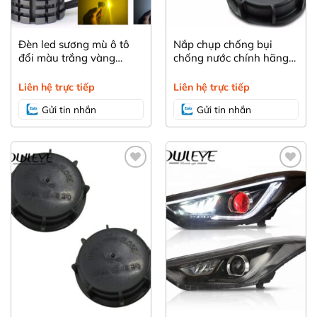
Đèn led sương mù ô tô
Nắp chụp chống bụi
đổi màu trắng vàng
chống nước chính hãng
Owleye A412 – PSX24
Kia Cerato
Liên hệ trực tiếp
Liên hệ trực tiếp
Gửi tin nhắn
Gửi tin nhắn