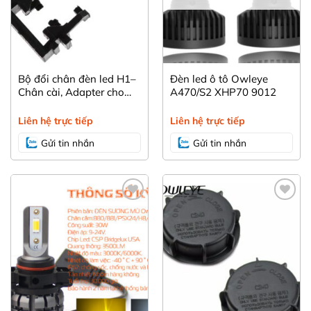
Bộ đổi chân đèn led H1–
Đèn led ô tô Owleye
Chân cài, Adapter cho
A470/S2 XHP70 9012
Ford Focus Fiesta
Mondeo.
Liên hệ trực tiếp
Liên hệ trực tiếp
Gửi tin nhắn
Gửi tin nhắn