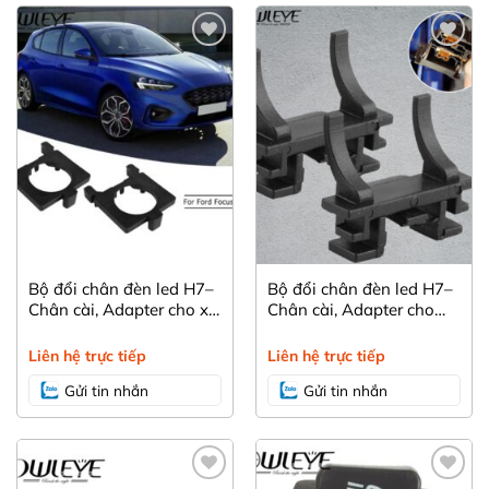
Bộ đổi chân đèn led H7–
Bộ đổi chân đèn led H7–
Chân cài, Adapter cho xe
Chân cài, Adapter cho
Ford Focus MK2 Mondeo
Ford Focus
MK4
Liên hệ trực tiếp
Liên hệ trực tiếp
Gửi tin nhắn
Gửi tin nhắn