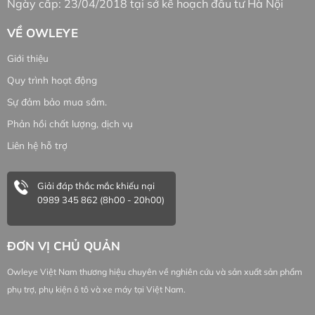
Ngày cấp: 23/04/2018 tại sở kế hoạch đầu tư Hà Nội
VỀ OWLEYE
Giới thiệu
Quy trình hoạt động
Sự đảm bảo mua sắm.
Phản hồi chất lượng, dịch vụ
Liên hệ hỗ trợ
Giải đáp thắc mắc khiếu nại
0989 345 862 (8h00 - 20h00)
ĐƠN VỊ CHỦ QUẢN
Owleye Việt Nam thương hiệu chuyên về nghiên cứu và sản xuất sản phẩm
phụ trợ, phụ kiện ô tô và xe máy tại Việt Nam.