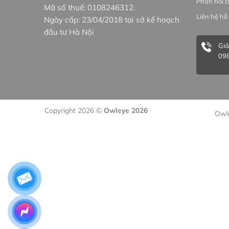
Phản hồi c
Mã số thuế: 0108246312.
Liên hệ hỗ 
Ngày cấp: 23/04/2018 tại sở kế hoạch
đầu tư Hà Nội
Giả
098
Copyright 2026 ©
Owleye 2026
Owle