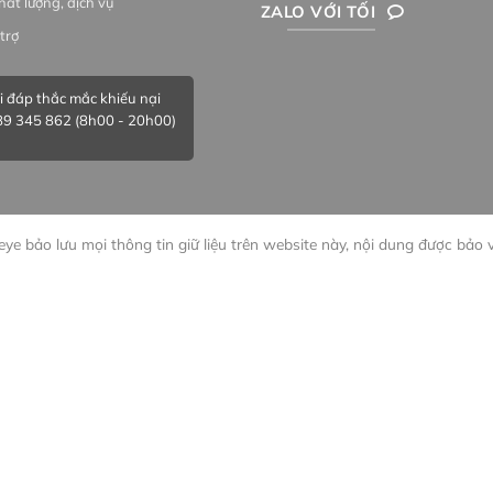
hất lượng, dịch vụ
ZALO VỚI TỐI
trợ
i đáp thắc mắc khiếu nại
9 345 862 (8h00 - 20h00)
ye bảo lưu mọi thông tin giữ liệu trên website này, nội dung được bảo