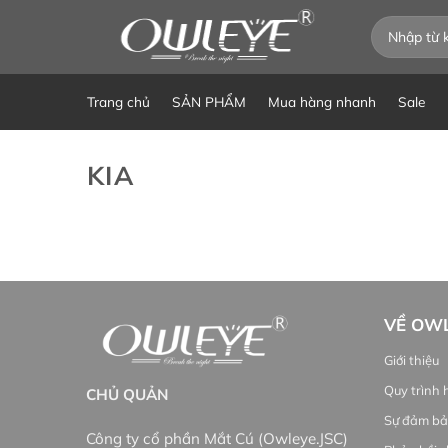
Chuyển
Tìm
đến
kiếm:
nội
dung
Trang chủ
SẢN PHẨM
Mua hàng nhanh
Sale
KIA
VỀ OW
Giới thiệu
Quy trình 
CHỦ QUẢN
Sự đảm bả
Công ty cổ phần Mắt Cú (Owleye.JSC)