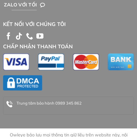
ZALO VỚI TỐI
KẾT NỐI VỚI CHÚNG TÔI
CHẤP NHẬN THANH TOÁN
Trung tâm bảo hành 0989 345 862
Owleye bảo lưu mọi thông tin giữ liệu trên website này, nội