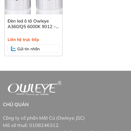
Đèn led ô tô Owleye
A360/Q5 6000K 9012 –
HIR2
Liên hệ trực tiếp
Gửi tin nhắn
CHỦ QUẢN
Công ty cổ phần Mắt Cú (Owleye.JSC)
Mã số thuế: 0108246312.