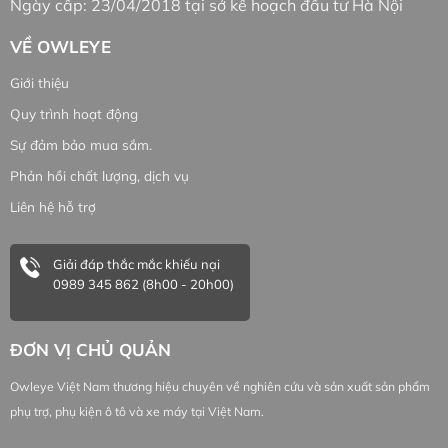
Ngày cấp: 23/04/2018 tại sở kế hoạch đầu tư Hà Nội
VỀ OWLEYE
Giới thiệu
Quy trình hoạt động
Sự đảm bảo mua sắm.
Phản hồi chất lượng, dịch vụ
Liên hệ hỗ trợ
Giải đáp thắc mắc khiếu nại
0989 345 862 (8h00 - 20h00)
ĐƠN VỊ CHỦ QUẢN
Owleye Việt Nam thương hiệu chuyên về nghiên cứu và sản xuất sản phẩm
phụ trợ, phụ kiện ô tô và xe máy tại Việt Nam.