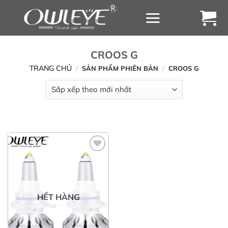
Chuyển
đến
nội
dung
CROOS G
TRANG CHỦ
/
SẢN PHẨM PHIÊN BẢN
/
CROOS G
Yêu
thích
HẾT HÀNG